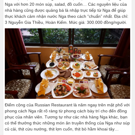
Nga với hơn 20 món súp, salad, đồ cuốn… Các nguyên liệu của
nhà hàng cũng được quảng bá là nhập trực tiếp từ Nga để giúp
thực khách cảm nhận nước Nga theo cách “chuẩn” nhất. Địa chỉ:
3 Nguyễn Gia Thiều, Hoàn Kiếm. Mức giá: 300.000 đồng/người.
Điểm cộng của Russian Restaurant là năm ngay trên mặt phố với
phong cách Nga rất rõ ràng từ phong cách bày trí cho đến đồng
phục của nhân viên. Tương tự như các nhà hàng Nga khác, bạn
có thể thưởng thức những món ăn truyền thống của Nga như súp
củ cải, thịt cừu nướng, thịt lợn cuốn, thịt bò hầm khoai tây…