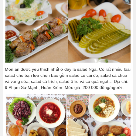
Món ăn được yêu thích nhất ở đây là salad Nga. Có rất nhiều loại
salad cho bạn lựa chọn bao gồm salad củ cải đỏ, salad cà chua
và váng sữa, salad cá trích, salad ô liu và củ quả ngọt… Địa chỉ:
9 Phạm Sư Mạnh, Hoàn Kiếm. Mức giá: 200.000 đồng/người .