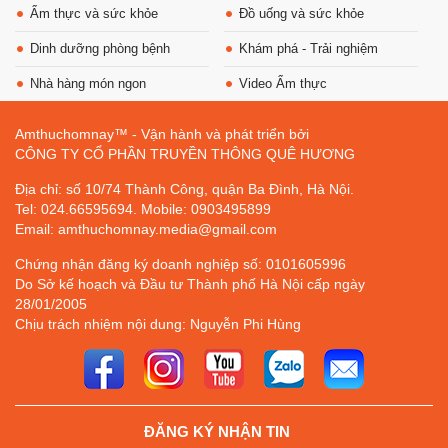
Ẩm thực và sức khỏe
Đồ uống và sức khỏe
Dinh dưỡng phòng bệnh
Khám phá - Trải nghiệm
Nhà hàng món ngon
Video Ẩm thực
Amthuchomnay™ - Vận hành và phát triển bởi
CÔNG TY CỔ PHẦN TRUYỀN THÔNG QUÊ HƯƠNG
Địa chỉ: số 10/74 Thành Công, quận Ba Đình, Hà Nội.
Tel: 024.66595694. Mobile: 0903495899
Email: amthuchomnay.media@gmail.com
Chứng nhận đăng ký doanh nghiệp số: 0101605996
Do Sở kế hoạch và Đầu tư Thành phố Hà Nội cấp ngày
28/01/2005
Chịu trách nhiệm nội dung: Nguyễn Phi Hùng
ĐĂNG KÝ NHẬN TIN