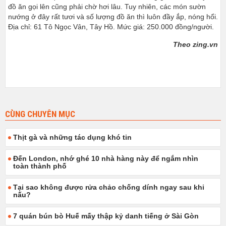
đồ ăn gọi lên cũng phải chờ hơi lâu. Tuy nhiên, các món sườn
nướng ở đây rất tươi và số lượng đồ ăn thì luôn đầy ắp, nóng hổi.
Địa chỉ: 61 Tô Ngọc Vân, Tây Hồ. Mức giá: 250.000 đồng/người.
Theo zing.vn
CÙNG CHUYÊN MỤC
Thịt gà và những tác dụng khó tin
Đến London, nhớ ghé 10 nhà hàng này để ngắm nhìn
toàn thành phố
Tại sao không được rửa chảo chống dính ngay sau khi
nấu?
7 quán bún bò Huế mấy thập kỷ danh tiếng ở Sài Gòn