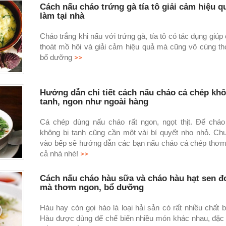
Cách nấu cháo trứng gà tía tô giải cảm hiệu q
làm tại nhà
Cháo trắng khi nấu với trứng gà, tía tô có tác dụng giúp
thoát mồ hôi và giải cảm hiệu quả mà cũng vô cùng t
>>
bổ dưỡng
Hướng dẫn chi tiết cách nấu cháo cá chép khô
tanh, ngon như ngoài hàng
Cá chép dùng nấu cháo rất ngon, ngọt thịt. Để chá
không bị tanh cũng cần một vài bí quyết nho nhỏ. C
vào bếp sẽ hướng dẫn các bạn nấu cháo cá chép thơm
>>
cả nhà nhé!
Cách nấu cháo hàu sữa và cháo hàu hạt sen đ
mà thơm ngon, bổ dưỡng
Hàu hay còn gọi hào là loại hải sản có rất nhiều chất 
Hàu được dùng để chế biến nhiều món khác nhau, đặc 