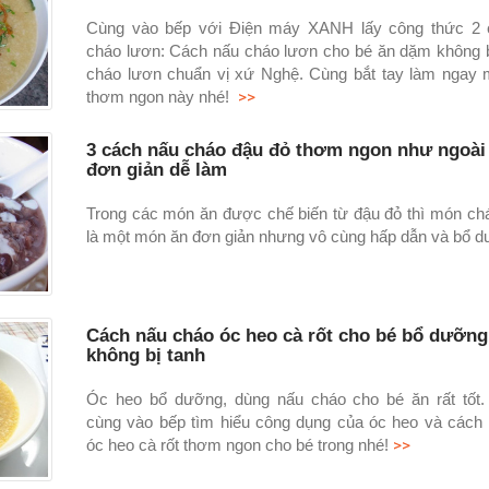
Cùng vào bếp với Điện máy XANH lấy công thức 2 
cháo lươn: Cách nấu cháo lươn cho bé ăn dặm không b
cháo lươn chuẩn vị xứ Nghệ. Cùng bắt tay làm ngay
>>
thơm ngon này nhé!
3 cách nấu cháo đậu đỏ thơm ngon như ngoài
đơn giản dễ làm
Trong các món ăn được chế biến từ đậu đỏ thì món ch
là một món ăn đơn giản nhưng vô cùng hấp dẫn và bổ d
Cách nấu cháo óc heo cà rốt cho bé bổ dưỡn
không bị tanh
Óc heo bổ dưỡng, dùng nấu cháo cho bé ăn rất tốt
cùng vào bếp tìm hiểu công dụng của óc heo và cách
>>
óc heo cà rốt thơm ngon cho bé trong nhé!