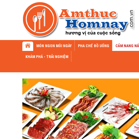
MÓN NGON MỖI NGÀY
PHA CHẾ ĐỒ UỐNG
CẨM NANG NẤ
KHÁM PHÁ - TRẢI NGHIỆM