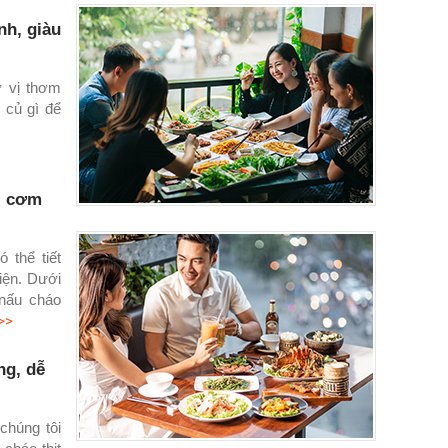
nh, giàu
 vị thơm
 củ gì để
i cơm
 thể tiết
iện. Dưới
 nấu cháo
>>
ng, dễ
chúng tôi