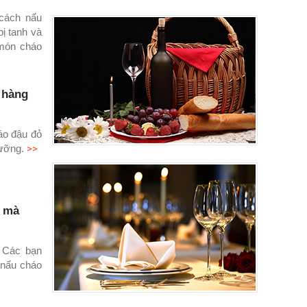
cách nấu
ị tanh và
 món cháo
 hàng
áo đậu đỏ
>>
ưỡng.
g mà
. Các bạn
 nấu cháo