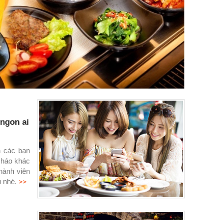
ngon ai
n các bạn
cháo khác
hành viên
>>
u nhé.