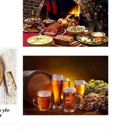
o yến
y