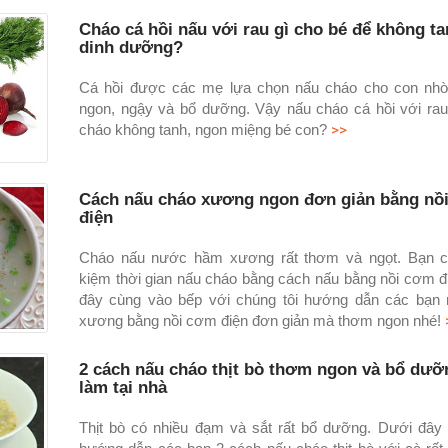
Cháo cá hồi nấu với rau gì cho bé để không ta
dinh dưỡng?
Cá hồi được các mẹ lựa chọn nấu cháo cho con nhờ
ngon, ngậy và bổ dưỡng. Vậy nấu cháo cá hồi với rau
>>
cháo không tanh, ngon miệng bé con?
Cách nấu cháo xương ngon đơn giản bằng nồ
điện
Cháo nấu nước hầm xương rất thơm và ngọt. Bạn có
kiệm thời gian nấu cháo bằng cách nấu bằng nồi cơm đ
đây cùng vào bếp với chúng tôi hướng dẫn các bạn
xương bằng nồi cơm điện đơn giản mà thơm ngon nhé!
2 cách nấu cháo thịt bò thơm ngon và bổ dưỡ
làm tại nhà
Thịt bò có nhiều đạm và sắt rất bổ dưỡng. Dưới đây 