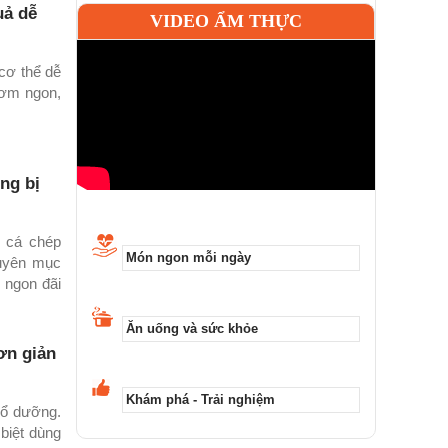
uả dễ
VIDEO ẨM THỰC
 cơ thể dễ
hơm ngon,
ng bị
o cá chép
Món ngon mỗi ngày
huyên mục
 ngon đãi
Ăn uống và sức khỏe
ơn giản
Khám phá - Trải nghiệm
bổ dưỡng.
biệt dùng