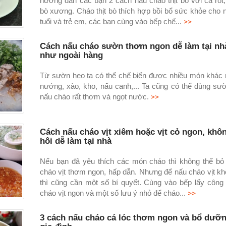
hướng dẫn các bạn 2 cách nấu cháo thịt bò với cà rốt, 
bò xương. Cháo thịt bò thích hợp bồi bổ sức khỏe cho 
>>
tuổi và trẻ em, các bạn cùng vào bếp chế...
Cách nấu cháo sườn thơm ngon dễ làm tại nh
như ngoài hàng
Từ sườn heo ta có thể chế biến được nhiều món khác
nướng, xào, kho, nấu canh,... Ta cũng có thể dùng sư
>>
nấu cháo rất thơm và ngọt nước.
Cách nấu cháo vịt xiêm hoặc vịt cỏ ngon, khô
hôi dễ làm tại nhà
Nếu bạn đã yêu thích các món cháo thì không thể b
cháo vịt thơm ngon, hấp dẫn. Nhưng để nấu cháo vịt khô
thì cũng cần một số bí quyết. Cùng vào bếp lấy công
>>
cháo vịt ngon và một số lưu ý nhỏ để cháo...
3 cách nấu cháo cá lóc thơm ngon và bổ dưỡ