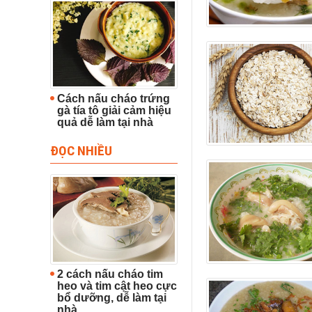
Cách nấu cháo trứng
gà tía tô giải cảm hiệu
quả dễ làm tại nhà
ĐỌC NHIỀU
2 cách nấu cháo tim
heo và tim cật heo cực
bổ dưỡng, dễ làm tại
nhà