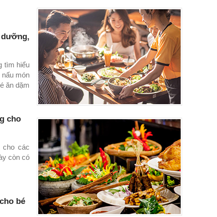
ổ dưỡng,
g tìm hiểu
ể nấu món
bé ăn dặm
g cho
 cho các
ày còn có
cho bé