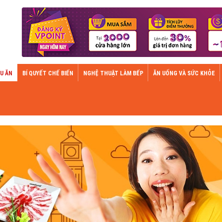
U ĂN
BÍ QUYẾT CHẾ BIẾN
NGHỆ THUẬT LÀM BẾP
ĂN UỐNG VÀ SỨC KHỎE