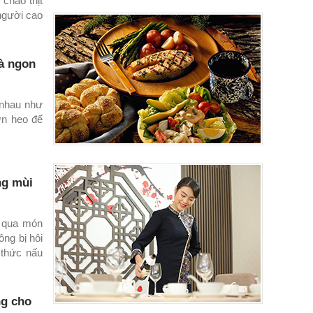
cháo thịt
người cao
à ngon
 nhau như
ờn heo để
ng mùi
ỏ qua món
ng bị hôi
 thức nấu
ng cho