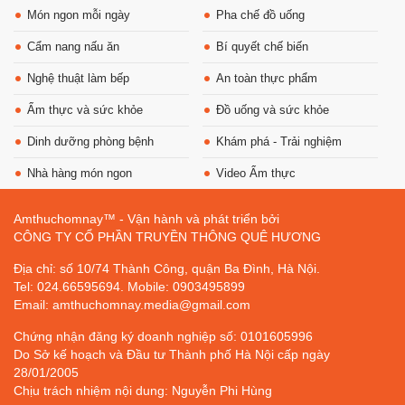
Món ngon mỗi ngày
Pha chế đồ uống
Cẩm nang nấu ăn
Bí quyết chế biến
Nghệ thuật làm bếp
An toàn thực phẩm
Ẩm thực và sức khỏe
Đồ uống và sức khỏe
Dinh dưỡng phòng bệnh
Khám phá - Trải nghiệm
Nhà hàng món ngon
Video Ẩm thực
Amthuchomnay™ - Vận hành và phát triển bởi
CÔNG TY CỔ PHẦN TRUYỀN THÔNG QUÊ HƯƠNG
Địa chỉ: số 10/74 Thành Công, quận Ba Đình, Hà Nội.
Tel: 024.66595694. Mobile: 0903495899
Email: amthuchomnay.media@gmail.com
Chứng nhận đăng ký doanh nghiệp số: 0101605996
Do Sở kế hoạch và Đầu tư Thành phố Hà Nội cấp ngày
28/01/2005
Chịu trách nhiệm nội dung: Nguyễn Phi Hùng