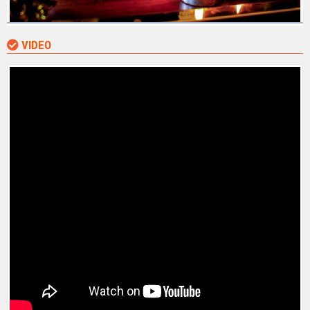
Tham gia khám phá, trải nghiệm và thưởng thức ẩm thực tại nhà
hàng, thực khách luôn có cảm xúc như đang đến với khu sinh thái
ẩm thực thật thoáng đãng và đầy không khí lãng mạn. Với ý tưởng
VIDEO
thiết kế và thực hiện không gian hướng tới xanh, đẹp, ấn tượng, tất
cả được lấy từ cảm hứng bởi những quán cà phê ngoài trời đẹp nổi
tiếng ở Paris. Bởi vậy, không gian của
Phúc Thành
luôn ngập tràn
cỏ cây, hoa lá, cùng hệ thống bể cá kính mới lạ, độc đáo, đẹp đến
nao lòng.