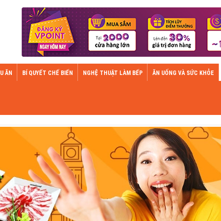
U ĂN
BÍ QUYẾT CHẾ BIẾN
NGHỆ THUẬT LÀM BẾP
ĂN UỐNG VÀ SỨC KHỎE