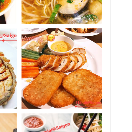
à nước cốt dừa. Món lẩu mang mùi vị chua nhẹ, cay nồng;
̣c biệt, món
lẩu Tom Yum
dùng trong các bữa tiệc
nh điểm hẹn ẩm thực có tiếng trong lòng thực khách.
hất lượng. Thiết kế không gian thoáng đãng, lựa chọn
alaysia. Vì mang phong cách ẩm thực Halal nên tất cả
g hiếm hoi tại Việt Nam được chứng nhận đạt tiêu