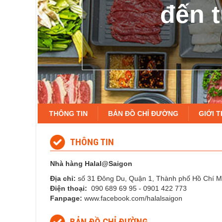
đến t
THÔNG TIN
BẢN ĐỒ CHỈ ĐƯỜNG
GIỚI T
THÔNG TIN
Nhà hàng Halal@Saigon
Địa chỉ:
số 31 Đông Du, Quận 1, Thành phố Hồ Chí M
Điện thoại:
090 689 69 95 - 0901 422 773
Fanpage:
www.facebook.com/halalsaigon
BẢN ĐỒ CHỈ ĐƯỜNG