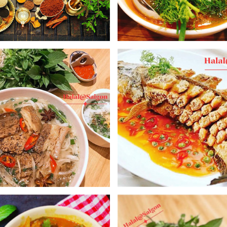
, gia vị khác nhau, đặc biệt trong số đó phải kể đến lá chanh Kaffir v
t dừa sẽ khiến người thưởng thức như lạc vào “mê cung vị giác”. Đă
 hương vị tuyệt vời của nền ẩm thực Malaysia,
Halal@Saigon
trở thà
hích ẩm thực Malaysia đều chọn nơi đây như một nhà hàng uy tín và c
i mái trong lòng thực khách.
uôn đặt tiêu chí sử dụng toàn bộ gia vị được nhập khẩu trực tiếp từ M
nh của người Hồi giáo.
Halal@Saigon
cũng là một trong những nhà hàn
on trọn vẹn trong từng món ăn.