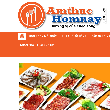
MÓN NGON MỖI NGÀY
PHA CHẾ ĐỒ UỐNG
CẨM NANG NẤ
KHÁM PHÁ - TRẢI NGHIỆM