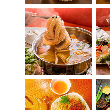
Lẩu Tom Yum chuẩn vị Thái tại Halal@Saigon