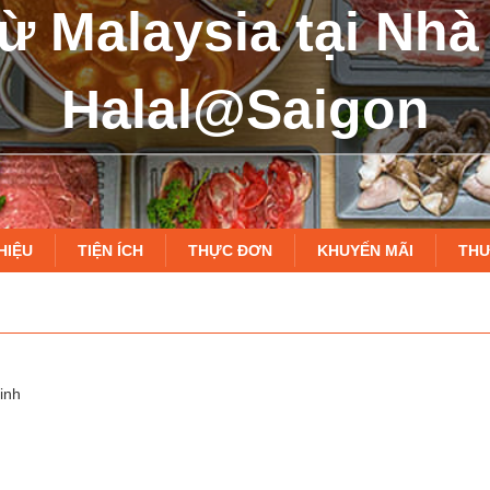
ừ Malaysia tại Nh
Halal@Saigon
HIỆU
TIỆN ÍCH
THỰC ĐƠN
KHUYẾN MÃI
THƯ
inh