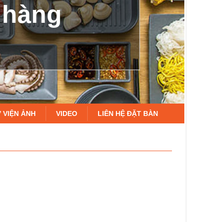
à hàng
 VIỆN ẢNH
VIDEO
LIÊN HỆ ĐẶT BÀN