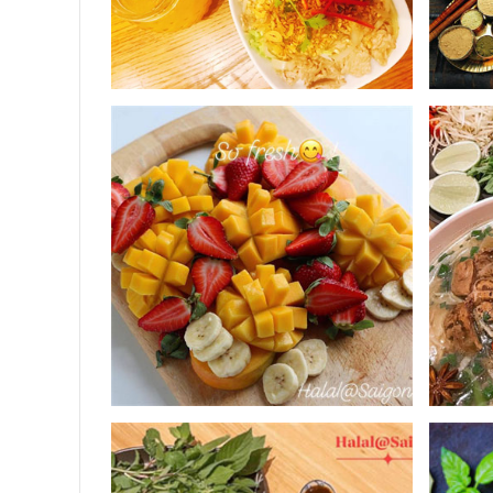
Lẩu Tom Yum
là sự kết hợp của rất nhiều nguyên liệu
thơm hương sả đặc trưng, thêm chút ngọt béo của nước cố
nhẹ hay bữa ăn thông thường đều rất thích hợp.
Halal@Saigon - Ẩm thực Malaysia trên đất Sài Gòn
Ra đời với niềm đam mê mang đến cho thực khách Việt
Đại đa số du khách theo đạo Hồi và những người yêu t
màu sắc tươi tắn, nhà hàng đã tạo được cảm giác thoả
Để đảm bảo sự đúng điệu và tinh túy,
Halal@Saigon
l
món ăn tại nhà hàng đều tuân thủ nghiêm ngặt quy đị
chuẩn này, giúp thực khách cảm nhận được độ tươi ng