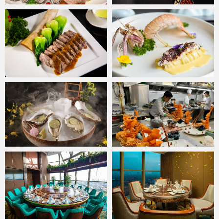
Góp phần tạo nên hương vị ẩm thực trứ danh phục vụ thực khách,
tại
Jade Moon
, nguyên liệu ẩm thực được tuyển lựa kỹ lưỡng và
khắt khe bởi bếp trưởng của nhà hàng. Trong đó, các nguồn cung
cấp thực phẩm phải chính gốc, được thu mua từ trong nước và
nhập khẩu từ nước ngoài, tất cả phải đáp ứng tiêu chí đảm bảo
phải tươi, ngon và an toàn vệ sinh thực phẩm.