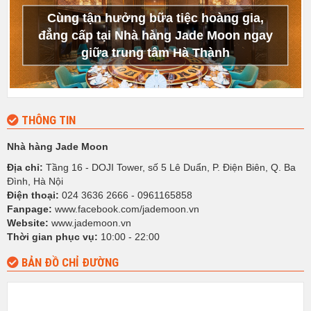
Cùng tận hưởng bữa tiệc hoàng gia,
đẳng cấp tại Nhà hàng Jade Moon ngay
giữa trung tâm Hà Thành
THÔNG TIN
Nhà hàng Jade Moon
Địa chỉ:
Tầng 16 - DOJI Tower, số 5 Lê Duẩn, P. Điện Biên, Q. Ba
Đình, Hà Nội
Điện thoại:
024 3636 2666 - 0961165858
Fanpage:
www.facebook.com/jademoon.vn
Website:
www.jademoon.vn
Thời gian phục vụ:
10:00 - 22:00
BẢN ĐỒ CHỈ ĐƯỜNG