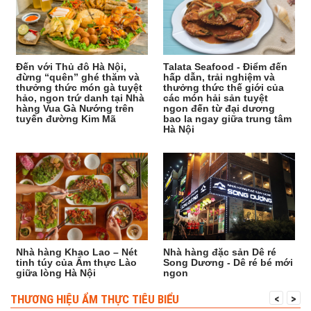
Đến với Thủ đô Hà Nội,
Talata Seafood - Điểm đến
đừng “quên” ghé thăm và
hấp dẫn, trải nghiệm và
thưởng thức món gà tuyệt
thưởng thức thế giới của
hảo, ngon trứ danh tại Nhà
các món hải sản tuyệt
hàng Vua Gà Nướng trên
ngon đến từ đại dương
tuyến đường Kim Mã
bao la ngay giữa trung tâm
Hà Nội
Nhà hàng Khao Lao – Nét
Nhà hàng đặc sản Dê ré
tinh túy của Ẩm thực Lào
Song Dương - Dê ré bé mới
giữa lòng Hà Nội
ngon
THƯƠNG HIỆU ẨM THỰC TIÊU BIỂU
<
>