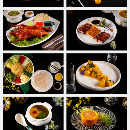
Bởi vậy, dù là dùng bữa trong khu ẩm thực mở hay trong các
phòng VIP, thực khách đều sẽ có được những trải nghiệm độc đáo,
khó quên bởi sự tinh tế trong từng chi tiết, hài hòa trong cách kết
hợp màu sắc,
Jade Moon
hứa hẹn sẽ là địa chỉ thưởng thức ẩm
thực độc đáo mang đẳng cấp năm sao, góp phần vào bức tranh
ẩm thực phong phú của Thủ đô hoa lệ.