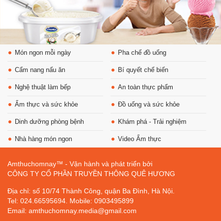
Món ngon mỗi ngày
Pha chế đồ uống
Cẩm nang nấu ăn
Bí quyết chế biến
Nghệ thuật làm bếp
An toàn thực phẩm
Ẩm thực và sức khỏe
Đồ uống và sức khỏe
Dinh dưỡng phòng bệnh
Khám phá - Trải nghiệm
Nhà hàng món ngon
Video Ẩm thực
Amthuchomnay™ - Vận hành và phát triển bởi
CÔNG TY CỔ PHẦN TRUYỀN THÔNG QUÊ HƯƠNG
Địa chỉ: số 10/74 Thành Công, quận Ba Đình, Hà Nội.
Tel: 024.66595694. Mobile: 0903495899
Email: amthuchomnay.media@gmail.com