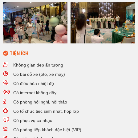
Với những thế mạnh riêng có của mình, chắc chắn,
Jade Moon
sẽ
là sự lựa chọn lý tưởng và là điểm đến không thể bỏ qua cho Quý
thực khách trong những sự kiện gặp gỡ, giao lưu và thưởng thức
hương vị ẩm thực tuyệt ngon bên bạn bè, đồng nghiệp, đối tác và
cả những người thân yêu trong gia đình tại một trong những nhà
hàng sang trọng bậc nhất của Thủ đô.
TIỆN ÍCH
Không gian đẹp ấn tượng
Có bãi đỗ xe (ôtô, xe máy)
Có điều hòa nhiệt độ
Có internet không dây
Có phòng hội nghị, hội thảo
Có tổ chức tiệc sinh nhật, họp lớp
Có phục vụ ca nhạc
Có phòng tiếp khách đặc biệt (VIP)