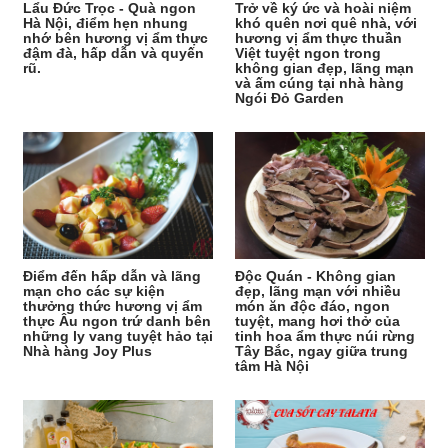
Lẩu Đức Trọc - Quà ngon
Trở về ký ức và hoài niệm
Hà Nội, điểm hẹn nhung
khó quên nơi quê nhà, với
nhớ bên hương vị ẩm thực
hương vị ẩm thực thuần
đậm đà, hấp dẫn và quyến
Việt tuyệt ngon trong
rũ.
không gian đẹp, lãng mạn
và ấm cúng tại nhà hàng
Ngói Đỏ Garden
Điểm đến hấp dẫn và lãng
Độc Quán - Không gian
mạn cho các sự kiện
đẹp, lãng mạn với nhiều
thưởng thức hương vị ẩm
món ăn độc đáo, ngon
thực Âu ngon trứ danh bên
tuyệt, mang hơi thở của
những ly vang tuyệt hảo tại
tinh hoa ẩm thực núi rừng
Nhà hàng Joy Plus
Tây Bắc, ngay giữa trung
tâm Hà Nội