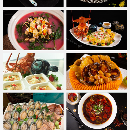
Hương vị ẩm thực Trung Hoa ngon trứ danh
Lấy những viên ngọc quý làm chủ đề chính của nhà hàng, các món
ngon của
Jade Moon
được chế biến tinh tế bởi các bậc thầy đầu
bếp với đủ đầy các nguyên liệu và gia vị đẳng cấp, nhằm tái hiện
hoàn mỹ phong vị ẩm thực Trung Hoa. Với mong muốn mang
những trải nghiệm ẩm thực độc đáo đến những người yêu thích
văn hóa ẩm thực nói chung và văn hóa ẩm thực Trung Hoa nói
riêng,
Jade Moon
mang tới Quý thực khách những trải nghiệm ẩm
thực cao cấp chưa từng có tại Việt Nam.