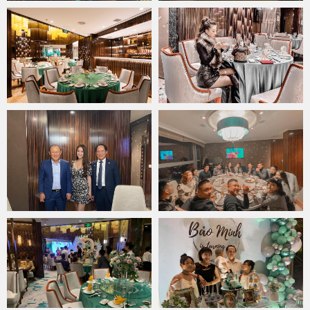
Lựa chọn hoàn hảo cho những bữa tiệc sang trọng
Không gian chung của
Jade Moon
trông thật hài hòa với những
tông màu xanh lục, đen và trắng. Bên cạnh không gian chung,
Jade Moon
còn có hệ thống phòng VIP cực đẳng cấp. Với ý tưởng
độc đáo từ những viên ngọc quý, nhà hàng sở hữu nhiều căn
phòng ăn VIP mang tên những viên ngọc khác nhau. Các viên ngọc
được đặt tên lần lượt là: Jade Room, Sapphire Room, Pearl Room,
Amber Room, Opal Room, Ruby Room.