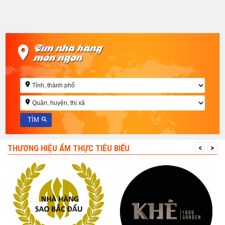
THƯƠNG HIỆU ẨM THỰC TIÊU BIỂU
<
>