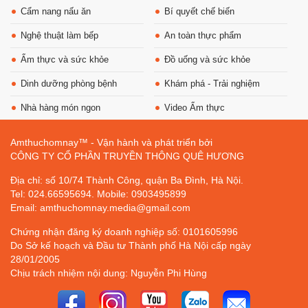
Cẩm nang nấu ăn
Bí quyết chế biến
Nghệ thuật làm bếp
An toàn thực phẩm
Ẩm thực và sức khỏe
Đồ uống và sức khỏe
Dinh dưỡng phòng bệnh
Khám phá - Trải nghiệm
Nhà hàng món ngon
Video Ẩm thực
Amthuchomnay™ - Vận hành và phát triển bởi
CÔNG TY CỔ PHẦN TRUYỀN THÔNG QUÊ HƯƠNG
Địa chỉ: số 10/74 Thành Công, quận Ba Đình, Hà Nội.
Tel: 024.66595694. Mobile: 0903495899
Email: amthuchomnay.media@gmail.com
Chứng nhận đăng ký doanh nghiệp số: 0101605996
Do Sở kế hoạch và Đầu tư Thành phố Hà Nội cấp ngày
28/01/2005
Chịu trách nhiệm nội dung: Nguyễn Phi Hùng