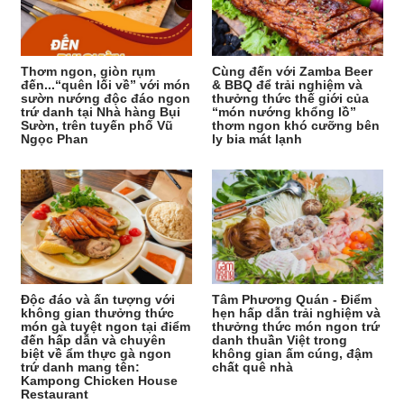
Thơm ngon, giòn rụm
Cùng đến với Zamba Beer
đến...“quên lối về” với món
& BBQ để trải nghiệm và
sườn nướng độc đáo ngon
thưởng thức thế giới của
trứ danh tại Nhà hàng Bụi
“món nướng khổng lồ”
Sườn, trên tuyến phố Vũ
thơm ngon khó cưỡng bên
Ngọc Phan
ly bia mát lạnh
Độc đáo và ấn tượng với
Tâm Phương Quán - Điểm
không gian thưởng thức
hẹn hấp dẫn trải nghiệm và
món gà tuyệt ngon tại điểm
thưởng thức món ngon trứ
đến hấp dẫn và chuyên
danh thuần Việt trong
biệt về ẩm thực gà ngon
không gian ấm cúng, đậm
trứ danh mang tên:
chất quê nhà
Kampong Chicken House
Restaurant