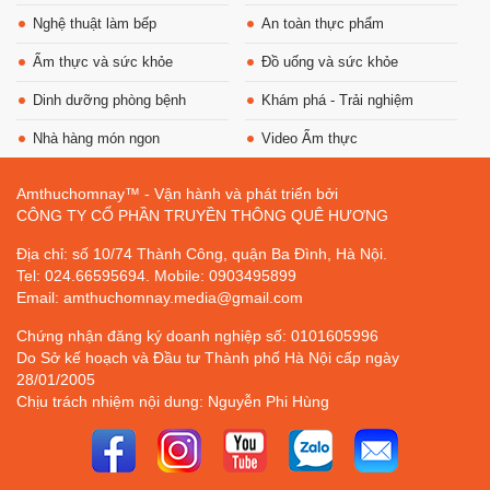
Nghệ thuật làm bếp
An toàn thực phẩm
Ẩm thực và sức khỏe
Đồ uống và sức khỏe
Dinh dưỡng phòng bệnh
Khám phá - Trải nghiệm
Nhà hàng món ngon
Video Ẩm thực
Amthuchomnay™ - Vận hành và phát triển bởi
CÔNG TY CỔ PHẦN TRUYỀN THÔNG QUÊ HƯƠNG
Địa chỉ: số 10/74 Thành Công, quận Ba Đình, Hà Nội.
Tel: 024.66595694. Mobile: 0903495899
Email: amthuchomnay.media@gmail.com
Chứng nhận đăng ký doanh nghiệp số: 0101605996
Do Sở kế hoạch và Đầu tư Thành phố Hà Nội cấp ngày
28/01/2005
Chịu trách nhiệm nội dung: Nguyễn Phi Hùng