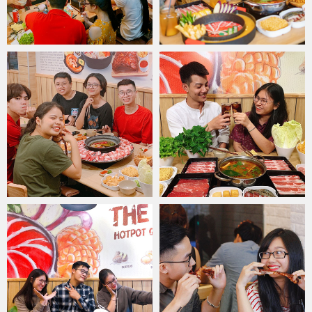
giải tại sao nhà hàng
Food House
được mệnh danh là một trong
những quán ăn ngon ở Hà Nội.
Tại nhà hàng
Food House
, tất cả các gia vị chuẩn Thái đều được
nhập khẩu từ Thái Lan, dưới bàn tay khéo léo của người đầu bếp
lâu năm tại nhà hàng đã cho ra đời những món ăn đậm chất Thái.
Đặc biệt hơn, với tiêu chí không ngừng sáng tạo để đáp ứng những
nhu cầu của thực khách, bếp trưởng của nhà hàng đã tìm tòi,
nghiên cứu và cho ra đời các set ăn hấp dẫn, đảm bảo tính dinh
dưỡng, an toàn thực phẩm cùng chi phí hợp lý dành tặng khách
hàng.