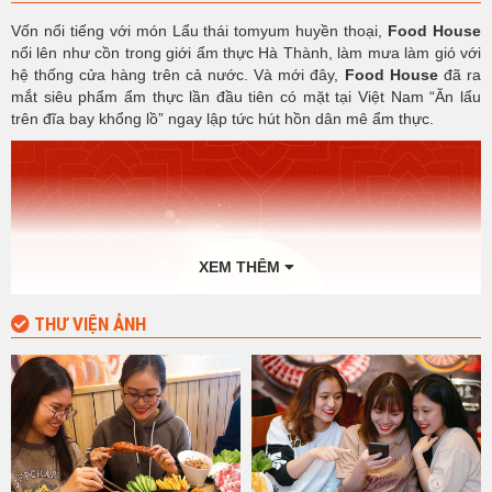
Vốn nổi tiếng với món Lẩu thái tomyum huyền thoại,
Food House
nổi lên như cồn trong giới ẩm thực Hà Thành, làm mưa làm gió với
hệ thống cửa hàng trên cả nước. Và mới đây,
Food House
đã ra
mắt siêu phẩm ẩm thực lần đầu tiên có mặt tại Việt Nam “Ăn lẩu
trên đĩa bay khổng lồ” ngay lập tức hút hồn dân mê ẩm thực.
XEM THÊM
THƯ VIỆN ẢNH