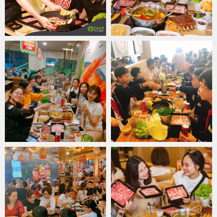
Bếp trưởng của nhà hàng
Food House
với nhiều năm kinh nghiệm
không chỉ tạo ra những nồi lẩu Thái thấm vị mà còn được chế biến
theo công sức riêng để phù hợp với phong cách và văn hóa Việt
Nam. Do đó, thực khách không chỉ được tận hưởng hương vị Thái
Lan ngay giữa lòng Thủ đô mà còn được tận hưởng cảm giác thân
thuộc từ những hương vị dân dã, đậm chất Việt. Đó chính là lý do lý