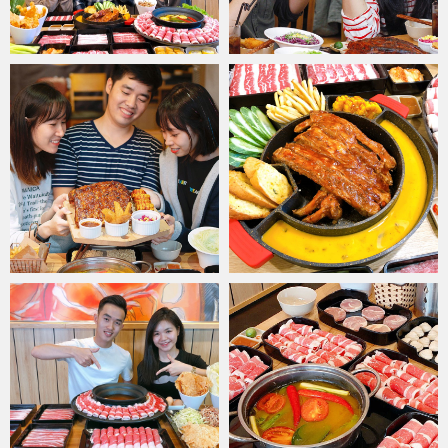
Tại
Food House
, thực khách sẽ bắt gặp những nét bình dân quen
thuộc đã gắn bó bao đời trong văn hóa ẩm thực châu Á kết hợp
hoàn hảo với phong cách take-away năng động, hứa hẹn một sự
thay thế thông minh cho các loại thức ăn nhưng vẫn giữ nguyên nét
đẹp của văn hóa ẩm thực hè phố.
Với các món ăn đa dạng và phong phú được nghiên cứu dựa trên
các món truyền thống, được chế biến cầu kỳ, công phu, được trình
bày khéo léo và đẹp mắt, khiến thực khách cảm thấy thích thú vô
cùng. Bên cạnh đó, không gian của
Food House
được chú trọng
thiết kế trẻ trung, năng động, mang lại cảm giác dễ chịu, thoải mái,
cùng với sự phục vụ nhiệt tình, thân thiện với tất cả các thực khách.
Food House
tự tin sẽ mang lại cho thực khách sự hài lòng tuyệt
đối.
Tất cả các thực phẩm để chế biến món ăn của
Food House
sau
khi trải qua quá trình tẩm ướp và chế biến sẽ được bếp tổng bàn
giao cho bộ phận vận chuyển của
Food House
tiếp nhận và đưa