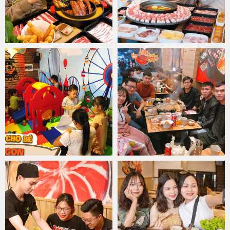
Ăn lẩu trên đĩa bay khổng lồ độc đáo
Đúng như tên gọi "Ăn lẩu trên đĩa bay", tháp đồ nhúng lẩu sẽ khiến
bạn ngây ngất vì sự hấp dẫn và tươi ngon của nguyên một vòng
tròn bò Mỹ xếp vòng quanh, còn lại là bò viên, nấm kim châm và
mì. Ngay khi các khay thịt được bưng ra, thực khách chắc chắn sẽ
"choáng" vì sự hấp dẫn và tươi ngon của set lẩu gây bão.
Món lẩu Thái ngon không thể thiếu vị cay của ớt tươi, vị thơm của
lá chanh, gừng tươi và một chút vị ngọt của xương hầm từ gà…
Những thành phần không thể thiếu trong món lẩu là bò Mỹ, nấm
rơm, cà chua, ớt tươi, ngò, tỏi, hành, lá chanh, sả, riềng…