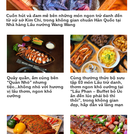
Cuốn hút và đam mê bên những món ngon trứ danh đến
từ xứ sở Kim Chi, trong không gian chuẩn Hàn Quốc tại
Nhà hàng Lẩu nướng Wang Wang
Quây quần, ấm cúng bên
Cùng thưởng thức bộ sưu
“Quán Nhỏ” nhưng
tập 03 món Lẩu trứ danh,
tiệc...không nhỏ với hương
thơm ngon khó cưỡng tại
vị lẩu thơm, ngon khó
“Lẩu Phan – Buffet bò Úc
cưỡng
ăn đến lúc phải bò thì
thôi”, trong không gian
đẹp, hấp dẫn và lãng mạn