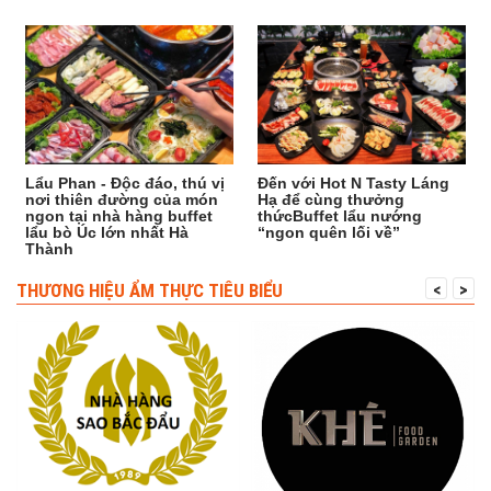
Lẩu Phan - Độc đáo, thú vị
Đến với Hot N Tasty Láng
nơi thiên đường của món
Hạ để cùng thưởng
ngon tại nhà hàng buffet
thứcBuffet lẩu nướng
lẩu bò Úc lớn nhất Hà
“ngon quên lối về”
Thành
THƯƠNG HIỆU ẨM THỰC TIÊU BIỂU
<
>