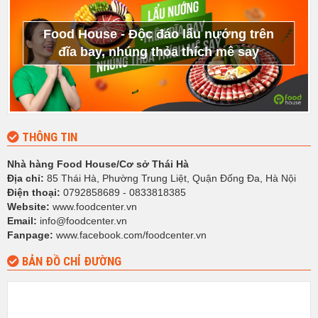
Food House - Độc đáo lẩu nướng trên
đĩa bay, nhúng thỏa thích mê say
THÔNG TIN
Nhà hàng Food House/Cơ sở Thái Hà
Địa chỉ:
85 Thái Hà, Phường Trung Liệt, Quận Đống Đa, Hà Nội
Điện thoại:
0792858689 - 0833818385
Website:
www.foodcenter.vn
Email:
info@foodcenter.vn
Fanpage:
www.facebook.com/foodcenter.vn
BẢN ĐỒ CHỈ ĐƯỜNG