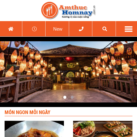
New
MÓN NGON MỖI NGÀY