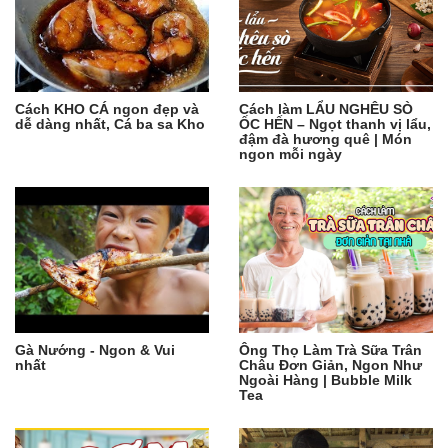
Cách KHO CÁ ngon đẹp và
Cách làm LẨU NGHÊU SÒ
dễ dàng nhất, Cá ba sa Kho
ỐC HẾN – Ngọt thanh vị lẩu,
đậm đà hương quê | Món
ngon mỗi ngày
Gà Nướng - Ngon & Vui
Ông Thọ Làm Trà Sữa Trân
nhất
Châu Đơn Giản, Ngon Như
Ngoài Hàng | Bubble Milk
Tea