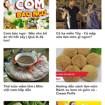
Cơm bào ngư - Nấu cho bồ
Cô ba miền Tây - Cá mập
ăn thì hết sẩy | Quá là đã
sữa làm món gì ngon?
lun!
Thịt luộc mắm tôm | Món
Hướng dẫn cách làm món
việt nam hấp dẫn
Bánh su kem vỏ giòn xù -
Cream Puffs