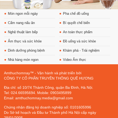
Món ngon mỗi ngày
Pha chế đồ uống
Cẩm nang nấu ăn
Bí quyết chế biến
Nghệ thuật làm bếp
An toàn thực phẩm
Ẩm thực và sức khỏe
Đồ uống và sức khỏe
Dinh dưỡng phòng bệnh
Khám phá - Trải nghiệm
Nhà hàng món ngon
Video Ẩm thực
Amthuchomnay™ - Vận hành và phát triển bởi
CÔNG TY CỔ PHẦN TRUYỀN THÔNG QUÊ HƯƠNG
Địa chỉ: số 10/74 Thành Công, quận Ba Đình, Hà Nội.
Tel: 024.66595694. Mobile: 0903495899
Email: amthuchomnay.media@gmail.com
Chứng nhận đăng ký doanh nghiệp số: 0101605996
Do Sở kế hoạch và Đầu tư Thành phố Hà Nội cấp ngày
28/01/2005