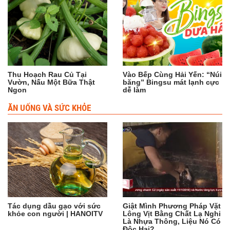
Thu Hoạch Rau Củ Tại
Vào Bếp Cùng Hải Yến: “Núi
Vườn, Nấu Một Bữa Thật
băng” Bingsu mát lạnh cực
Ngon
dễ làm
ĂN UỐNG VÀ SỨC KHỎE
Tác dụng dầu gạo với sức
Giật Mình Phương Pháp Vặt
khỏe con người | HANOITV
Lông Vịt Bằng Chất Lạ Nghi
Là Nhựa Thông, Liệu Nó Có
Độc Hại?