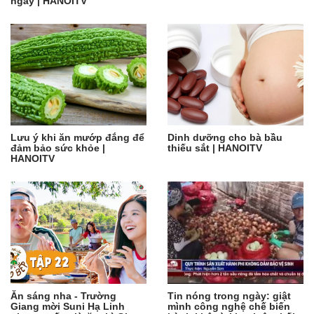
ngày | HANOITV
Lưu ý khi ăn mướp đắng để
Dinh dưỡng cho bà bầu
đảm bảo sức khỏe |
thiếu sắt | HANOITV
HANOITV
Ăn sáng nha - Trường
Tin nóng trong ngày: giật
Giang mời Suni Hạ Linh
mình công nghệ chế biến