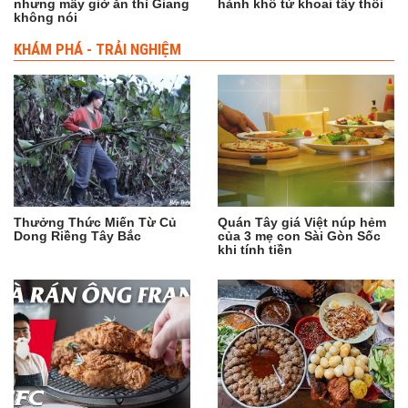
nhưng mấy giờ ăn thì Giang
hành khô từ khoai tây thối
không nói
KHÁM PHÁ - TRẢI NGHIỆM
Thưởng Thức Miến Từ Củ
Quán Tây giá Việt núp hẻm
Dong Riềng Tây Bắc
của 3 mẹ con Sài Gòn Sốc
khi tính tiền