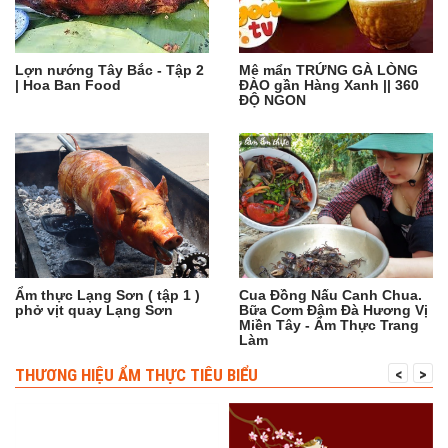
Lợn nướng Tây Bắc - Tập 2
Mê mẩn TRỨNG GÀ LÒNG
| Hoa Ban Food
ĐÀO gần Hàng Xanh || 360
ĐỘ NGON
Ẩm thực Lạng Sơn ( tập 1 )
Cua Đồng Nấu Canh Chua.
phở vịt quay Lạng Sơn
Bữa Cơm Đậm Đà Hương Vị
Miền Tây - Ẩm Thực Trang
Làm
THƯƠNG HIỆU ẨM THỰC TIÊU BIỂU
<
>