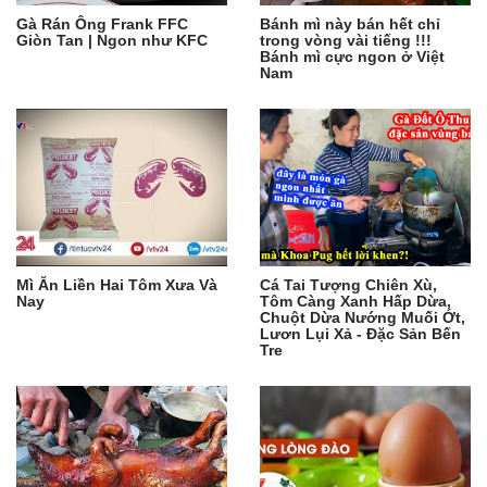
Gà Rán Ông Frank FFC
Bánh mì này bán hết chỉ
Giòn Tan | Ngon như KFC
trong vòng vài tiếng !!!
Bánh mì cực ngon ở Việt
Nam
Mì Ăn Liền Hai Tôm Xưa Và
Cá Tai Tượng Chiên Xù,
Nay
Tôm Càng Xanh Hấp Dừa,
Chuột Dừa Nướng Muối Ớt,
Lươn Lụi Xả - Đặc Sản Bến
Tre