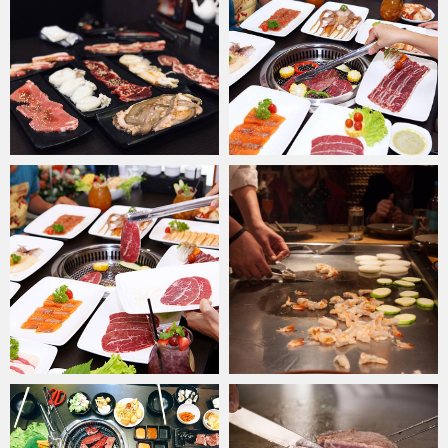
Đến với
Nhà hàng
Samurai BBQ
, thực khách sẽ có cơ hội thưởng
thức các loại thịt bò Mỹ ngoại nhập. Để có được mùi vị thơm ngon,
quyến rũ, đầu bếp sẽ thái thịt bò thành từng lát không quá mỏng,
bản vừa ăn, để khi nướng lên thịt không bị nhanh cháy, hai mặt khi
vừa chín vẫn giữ được vị ngọt bên trong. Nếu là fan của các món
bò nướng thì nạc vai bò Mỹ, sườn non bò Mỹ rút xương, thăn cổ
bò, bắp bò hoa mỹ thượng hạng,... kết hợp sốt Samurai/Sake/muối