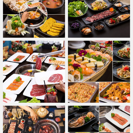
Hải sản là cái tên không thể thiếu trong danh sách những món
nướng mang phong cách Nhật Bản. Các loại hải sản tươi rói như
bạch tuộc, mực nang baby hoặc cá Kuro thượng hạng, cá Hara
Marin sốt cay, cá Maguro sốt Samurai, lườn cá hồi sốt cay, cá basa
giấy bạc sốt cay sau khi sơ chế sạch sẽ, xắt miếng đều đặn sẽ
được ướp với từng loại nước sốt khác nhau. Chính điều này giúp
gia vị thấm vào nguyên liệu, khi nướng lên món ăn sẽ chuyển màu
vàng đều và mùi thơm khó tả. Ngoài ra, thực khách còn có thể
thưởng thức các món gà truyền thống nhưng với những hương vị
vô cùng mới khi được ướp cùng các loại sốt Sake/sốt Teriyaki/sốt
tiêu đen và được quấn trong giấy bạc để giữ nguyên hương vị tự
nhiên, mềm và thơm ngon.
Xì xụp bên nồi lẩu thơm hương
Để kết hợp món nướng thành "cặp đôi hoàn hảo" thì phải nhắc đến