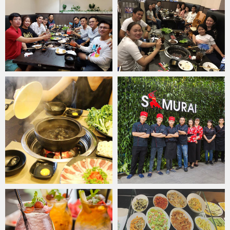
Phong phú với các món ăn nhẹ, sushi và khai vị
Vẫn chưa dừng lại ở đó, bữa tiệc buffet tại
Nhà hàng Samurai
BBQ
còn khiến thực khách thích thú với các món ăn kèm như soup
nấm linh chi, soup kim chi bò hầm, mì Soba, cơm trộn, miến Nhật,
Udon, Tempura hải sản,... cùng sushi tổng hợp được bài trí đẹp
mắt. Thêm nữa là salad khoai tây, salad cá trích,.. Thêm nữa là các
loại salad trái cây, rong biển, đậu nành lông của Nhật, kim chi tam
sắc,... và rất nhiều món ăn nhẹ dành cho thực khách, đặc biệt là
các bé nhỏ. Mỗi món ăn là sự kết hợp hài hòa của các nguyên liệu,
gia vị qua bàn tay khéo léo của người đầu bếp sẽ đem lại cho bạn
những phút giây thưởng thức khó quên.
Về Nhà hàng Samurai BBQ
Hiện nay với sự phát triển không ngừng của ngành ẩm thực,
Nhà
hàng Samurai BBQ
ra đời với mong muốn mang đến tinh hoa ẩm
thực Nhật Bản trên chính quê hương Việt Nam. Không chỉ là những
nét truyền thống mang âm hưởng Nhật Bản như những nhà hàng