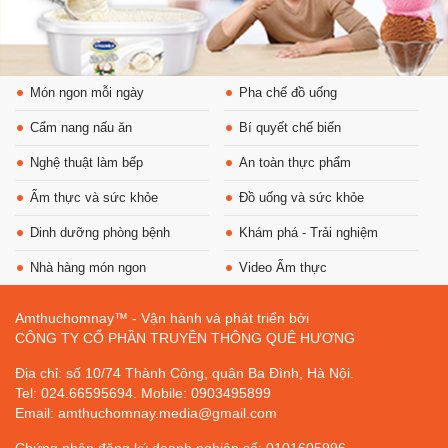
Món ngon mỗi ngày
Pha chế đồ uống
Cẩm nang nấu ăn
Bí quyết chế biến
Nghệ thuật làm bếp
An toàn thực phẩm
Ẩm thực và sức khỏe
Đồ uống và sức khỏe
Dinh dưỡng phòng bệnh
Khám phá - Trải nghiệm
Nhà hàng món ngon
Video Ẩm thực
Amthuchomnay™ - Vận hành và phát triển bởi
CÔNG TY CỔ PHẦN TRUYỀN THÔNG QUÊ HƯƠNG
Địa chỉ: số 10/74 Thành Công, quận Ba Đình, Hà Nội.
Tel: 024.66595694. Mobile: 0903495899
Email: amthuchomnay.media@gmail.com