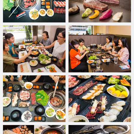
tại nhà hàng sẽ khiến bạn hài lòng.
Bên cạnh bò Mỹ thì thực đơn thịt nướng còn "chiều lòng" thực
khách với ba chỉ heo, sườn heo, thăn heo hay ba chỉ heo cuộn nấm
kim châm kết hợp sốt Samurai/Miso/Sake/muối, đặc biệt là món
nầm heo nướng chao đỏ. Mỗi món đều được chế biến từ nguyên
liệu hảo hạng, tươi ngon, qua quá trình tuyển lựa kỹ càng để cho ra
đời các món ăn vừa chất lượng, vừa bổ dưỡng và tốt cho sức
khỏe.