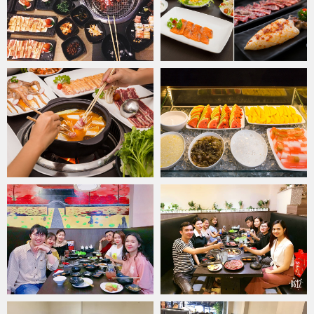
các món lẩu Nhật đặc trưng như lẩu Sukiyaki, lẩu Samurai hay lẩu
nấm bổ dưỡng. Vị đậm đà, mùi thơm khó cưỡng từ nước dùng lẩu
Sukiyaki đặc trưng cho ẩm thực Nhật cùng độ béo mềm của từng
lát thịt bò nhúng chín tái, cộng hưởng trứng gà béo ngậy chính là
sự kết hợp tinh tế, đem đến cho bạn những cung bậc tuyệt vời. Lẩu
Samurai với hương vị cay nồng của kim chi và ớt giúp thực khách
xóa tan hết vị béo ngậy của những món nướng vừa thưởng thức và
kích thích tiêu hóa tốt hơn. Bên cạnh đó, lẩu nấm lại là sự thanh
ngọt rất tự nhiên từ các loại nấm và rau củ, rất tốt cho sức khỏe,
đọng lại dư vị nhẹ nhàng mà khó quên.