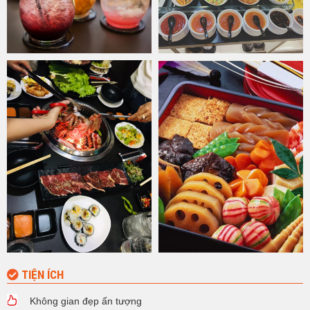
khác,
Samurai BBQ
mang đậm nét truyền thống Nhật Bản, tất cả
những nguyên liệu, gia vị, những thực phẩm quan trọng đều được
nhập khẩu trực tiếp từ Nhật, Mỹ, châu Âu.
Đội ngũ nhân viên chuyên nghiệp, quản lý giàu kinh nghiệm, các
đầu bếp tay nghề cao, chuyên nghiệp, đặc biệt bếp trưởng đến từ
Nhật mang lại trải nghiệm đẳng cấp cho thực khách. Đến với
Nhà
hàng Samurai BBQ
, bạn không những được thưởng thức những
món ăn ngon, mà còn là cả một sự trải nghiệm tuyệt vời với cung
cách phục vụ ân cần, chu đáo, thân thiện, mang lại cho bạn cảm
giác thư thái hạnh phúc.
Với chất lượng thức ăn cao cấp, đội ngũ nhân viên chuyên nghiệp,
đầu bếp cao tay nghề đến từ Nhật Bản,
Nhà hàng Samurai BBQ
là một địa điểm vô cùng lý tưởng cho những buổi tiệc họp mặt, sinh
nhật, liên hoan,… dành cho gia đình và các nhóm bạn bè.
TIỆN ÍCH
Không gian đẹp ấn tượng