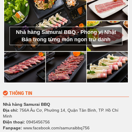
Nhà hàng Samurai BBQ - Phong vị Nhật
Bản trong từng món ngon trứ danh
THÔNG TIN
Nhà hàng Samurai BBQ
Địa chỉ:
756A Âu Cơ, Phường 14, Quận Tân Bình, TP. Hồ Chí
Minh
Điện thoại:
0945456756
Fanpage:
www.facebook.com/samuraibbq756