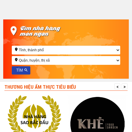
THƯƠNG HIỆU ẨM THỰC TIÊU BIỂU
<
>