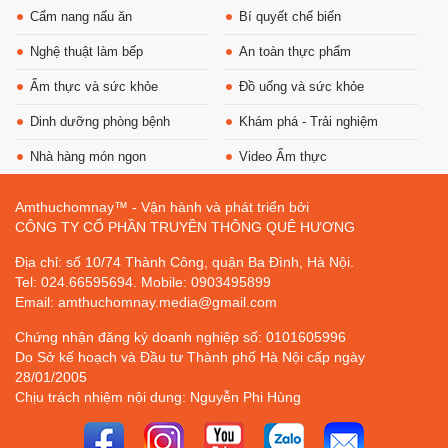
Cẩm nang nấu ăn
Bí quyết chế biến
Nghệ thuật làm bếp
An toàn thực phẩm
Ẩm thực và sức khỏe
Đồ uống và sức khỏe
Dinh dưỡng phòng bệnh
Khám phá - Trải nghiệm
Nhà hàng món ngon
Video Ẩm thực
Amthuchomnay™ - Vận hành và phát triển bởi
CÔNG TY CỔ PHẦN TRUYỀN THÔNG QUÊ HƯƠNG
Địa chỉ: số 10/74 Thành Công, quận Ba Đình, Hà Nội.
Tel: 024.66595694. Mobile: 0903495899
Email: amthuchomnay.media@gmail.com
Chứng nhận đăng ký doanh nghiệp số: 0101605996
Do Sở kế hoạch và Đầu tư Thành phố Hà Nội cấp ngày
28/01/2005
Chịu trách nhiệm nội dung: Nguyễn Phi Hùng