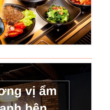
ơng vị ẩm
danh bên