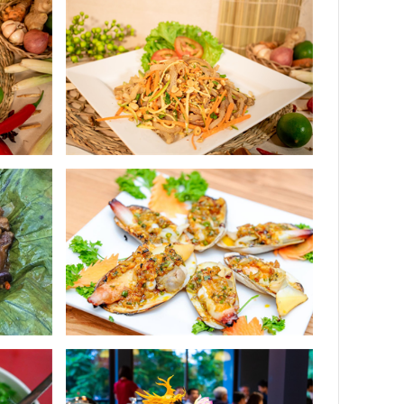
 sự tuyển chọn kỹ lưỡng và khắt khe của đội ngũ quản
ất xứ. Thêm nữa, đến với
Cửu Ngư Lầu
, thực khách sẽ
nhà hàng chế biến và thưởng thức tại chỗ.