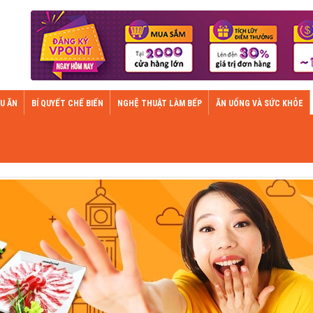
U ĂN
BÍ QUYẾT CHẾ BIẾN
NGHỆ THUẬT LÀM BẾP
ĂN UỐNG VÀ SỨC KHỎE