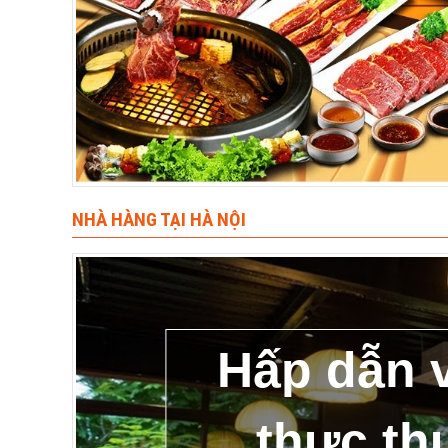
NHÀ HÀNG TẠI HÀ NỘI
Hấp dẫn 
thực th