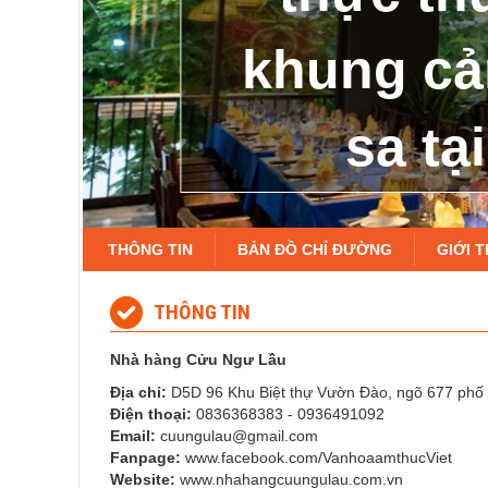
khung cả
sa t
THÔNG TIN
BẢN ĐỒ CHỈ ĐƯỜNG
GIỚI T
THÔNG TIN
Nhà hàng Cửu Ngư Lầu
Địa chỉ:
D5D 96 Khu Biệt thự Vườn Đào, ngõ 677 phố 
Điện thoại:
0836368383 - 0936491092
Email:
cuungulau@gmail.com
Fanpage:
www.facebook.com/VanhoaamthucViet
Website:
www.nhahangcuungulau.com.vn