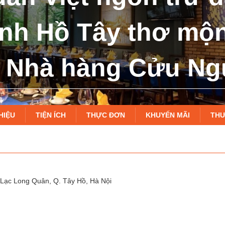
nh Hồ Tây thơ mộn
ại Nhà hàng Cửu Ng
HIỆU
TIỆN ÍCH
THỰC ĐƠN
KHUYẾN MÃI
THƯ
Lạc Long Quân, Q. Tây Hồ, Hà Nội