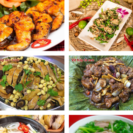
ch, nguyên liệu thực phẩm đầu vào luôn là khâu quan trọng nhất với
hí bắt buộc: đảm bảo rất cao cả về chất lượng cũng như nguồn gốc xu
 lượn rất khỏe trong bể chứa để thỏa thích lựa chọn, sau đó yêu cầu 