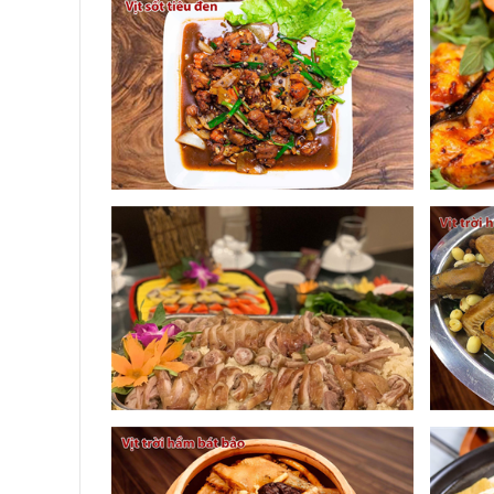
Để làm nên những món ngon trứ danh phục vụ thực khá
lý và đầu bếp chuyên nghiệp của nhà hàng với tiêu c
được tận mắt chiêm ngưỡng nguồn hải sản tươi rói, bơi