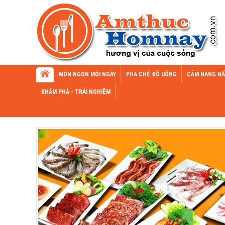
MÓN NGON MỖI NGÀY
PHA CHẾ ĐỒ UỐNG
CẨM NANG NẤ
KHÁM PHÁ - TRẢI NGHIỆM