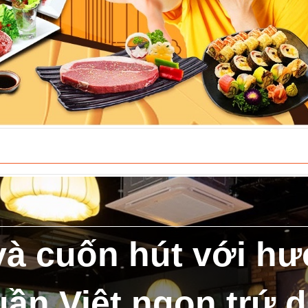
và cuốn hút với hư
uần Việt ngon trứ 