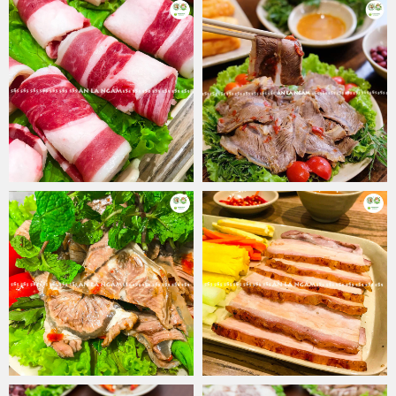
Với không gian gần gũi và thân mật, Hệ thống nhà hàng 555 Ăn là
ngấm chắc hẳn là điểm hẹn lý tưởng cho những bữa cơm gia đình,
những buổi tụ tập bạn bè với những giây phút thư giãn thoải mái và
đáng nhớ. Đến với Hà Nội mà không ghé và thưởng thức món bò
nhúng dấm thơm ngon, bổ, rẻ tại cửa hàng 555 thì sẽ thật là một
điều đáng tiếc. Nếu đã có dịp được thưởng thức món ăn này một
lần, tin chắc rằng bất kì ai cũng mong muốn có cơ hội quay lại nơi