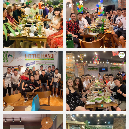
Nước lẩu bò nhúng dấm cùng vị chua thơm nhờ gia giảm đầy đủ
dấm, cốt dừa, dừa tươi, dứa, sả… Tuy nhiên, gia vị quan trọng