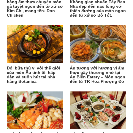
hàng ẩm thực chuyên món
Không gian chuẩn Tây Ban
gà tuyệt ngon đến từ xứ sở
Nha đẹp đến nao lòng với
Kim Chi, mang tên: Don
thiên đường của món ngon
Chicken
đến từ xứ sở Bò Tót.
Đổi bữa thú vị với thế giới
Ấn tượng với hương vị ẩm
của món Âu tinh tế, hấp
thực gây thương nhớ tại
dẫn và cuốn hút tại nhà
An Biên Eatery – Món ngon
hàng Botanica
đến từ TP. Hoa Phượng Đỏ