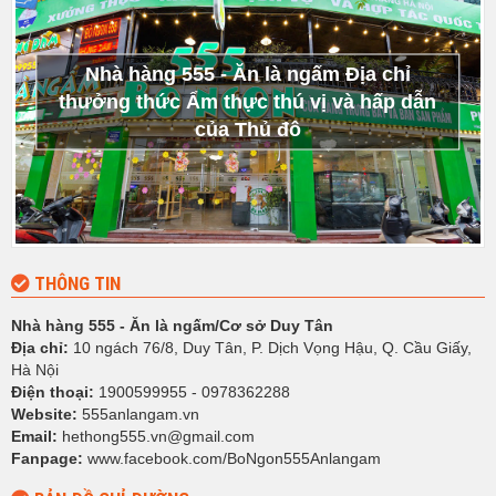
Nhà hàng 555 - Ăn là ngấm Địa chỉ
thưởng thức Ẩm thực thú vị và hấp dẫn
của Thủ đô
THÔNG TIN
Nhà hàng 555 - Ăn là ngấm/Cơ sở Duy Tân
Địa chỉ:
10 ngách 76/8, Duy Tân, P. Dịch Vọng Hậu, Q. Cầu Giấy,
Hà Nội
Điện thoại:
1900599955 - 0978362288
Website:
555anlangam.vn
Email:
hethong555.vn@gmail.com
Fanpage:
www.facebook.com/BoNgon555Anlangam