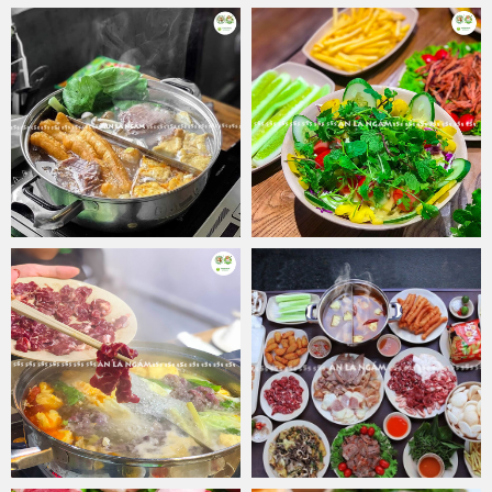
Đặt miếng thịt mềm thơm đang vào giữa lá xà lách tươi ngon, thêm
bún rối mềm mướt, thêm rau sống, chuối xanh, miếng dứa hay xoài
chua, gói tất cả vào trong miếng bánh tráng rồi chấm với mắm
chua chua ngọt ngọt mà thưởng thức mới thấy hết cái tinh hoa của
ẩm thực lẩu - cuốn đặc trưng ở nơi này. Nhiều người thích nhúng
thịt với rau vào nồi nước nóng hổi rồi ăn ngay. Thưởng thức như
vậy dù ngon song vẫn chưa đúng điệu. Nếu chịu khó thực hiện đủ
công đoạn cuốn chấm, thêm thắt rau sống, bún, miếng đậu rán hay
dừa tươi thì món ăn mới thú vị, vui tay mà ngon hơn nhiều.
Cả gia đình hay bạn bè cùng ngồi quây quần bên nồi lẩu ấm cúng,
bỏ mặc lại bên ngoài cửa tất cả những gì bộn bề, xô bồ của công
việc, cuộc sống, cùng thưởng thức hương đậm đà của món ăn,
cùng sẻ chia vị ngọt ngào của sự gắn kết.