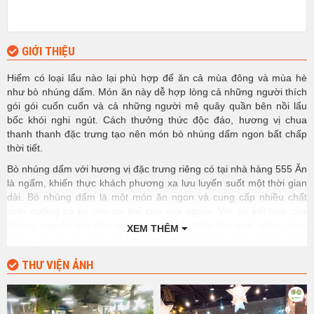
GIỚI THIỆU
Hiếm có loại lẩu nào lại phù hợp để ăn cả mùa đông và mùa hè
như bò nhúng dấm. Món ăn này dễ hợp lòng cả những người thích
gói gói cuốn cuốn và cả những người mê quây quần bên nồi lẩu
bốc khói nghi ngút. Cách thưởng thức độc đáo, hương vị chua
thanh thanh đặc trưng tạo nên món bò nhúng dấm ngon bất chấp
thời tiết.
Bò nhúng dấm với hương vị đặc trưng riêng có tại nhà hàng 555 Ăn
là ngấm, khiến thực khách phương xa lưu luyến suốt một thời gian
dài. Bò nhúng dấm là một món ăn ngon và cung cấp nhiều chất
dinh dưỡng có lợi cho cơ thể của mọi người. Với sự kết hợp của
những nguyên liệu đơn giản như thịt bò, dấm hoa quả, mắm nêm,
XEM THÊM
nem cuốn và các loại rau tươi ăn kèm, bò nhúng dấm là một món
ăn được chế biến khá đơn giản, tuy nhiên, để tạo ra được hương vị
THƯ VIỆN ẢNH
chua chua, thơm ngon đặc trưng của món ăn này lại không phải là
điều dễ dàng.