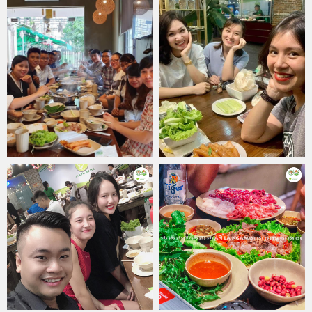
trong nước dùng vẫn là dấm. Dấm được nêm nếm để không bị mất
đi độ ngọt của nước xương, nhưng cũng không làm mất đi vị chua
đặc trưng của lẩu bò nhúng dấm. Thêm một chút sả cho dậy mùi,
vài miếng đậu vàng ruộm, ít rau gia vị, kích thích cả thị giác, khứu
giác lẫn vị giác của thực khách. Thịt bò chín mềm, nhúng cùng
nước dấm ăn rất thú. Cải thảo có lẽ là loại rau hợp gu món này hơn
hết, giòn ngọt, càng ăn càng vào.