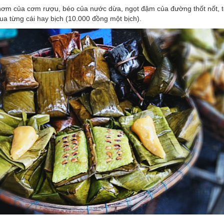
 thơm của cơm rượu, béo của nước dừa, ngọt đậm của đường thốt nốt, t
ua từng cái hay bịch (10.000 đồng một bịch).