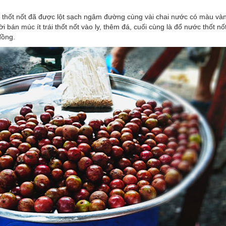
i thốt nốt đã được lột sạch ngâm đường cùng vài chai nước có màu và
 bán múc ít trái thốt nốt vào ly, thêm đá, cuối cùng là đổ nước thốt nố
 đồng.