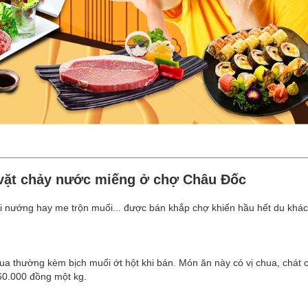
ặt chảy nước miếng ở chợ Châu Đốc
 nướng hay me trộn muối... được bán khắp chợ khiến hầu hết du khá
a thường kèm bịch muối ớt hột khi bán. Món ăn này có vị chua, chát 
60.000 đồng một kg.