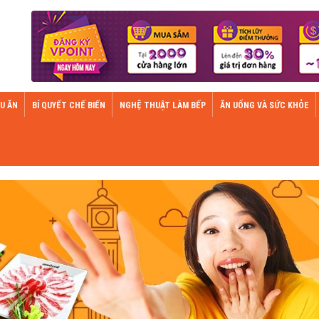
U ĂN
BÍ QUYẾT CHẾ BIẾN
NGHỆ THUẬT LÀM BẾP
ĂN UỐNG VÀ SỨC KHỎE