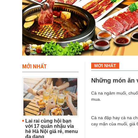
MỚI NHẤT
MỚI NHẤT
Những món ăn v
Cà na ngâm muối, chuối
mua.
Cà na đập hay cà na chu
Lai rai cùng hội bạn
cay mặn của muối, giá 
với 17 quán nhậu vỉa
hè Hà Nội giá rẻ, menu
đa dạng