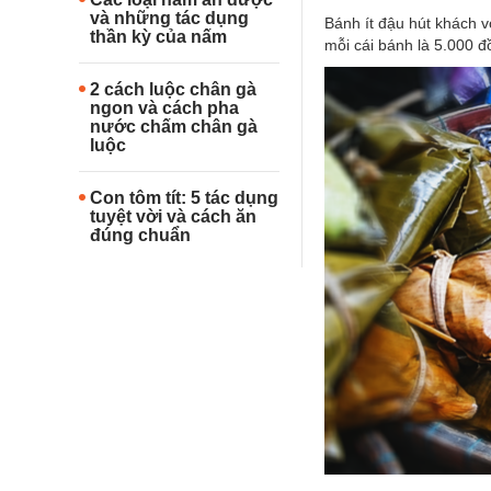
và những tác dụng
Bánh ít đậu hút khách 
thần kỳ của nấm
mỗi cái bánh là 5.000 
2 cách luộc chân gà
ngon và cách pha
nước chấm chân gà
luộc
Con tôm tít: 5 tác dụng
tuyệt vời và cách ăn
đúng chuẩn