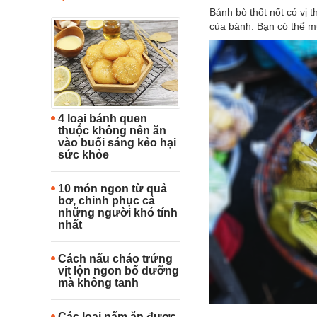
Bánh bò thốt nốt có vị
của bánh. Bạn có thể m
4 loại bánh quen
thuộc không nên ăn
vào buổi sáng kẻo hại
sức khỏe
10 món ngon từ quả
bơ, chinh phục cả
những người khó tính
nhất
Cách nấu cháo trứng
vịt lộn ngon bổ dưỡng
mà không tanh
Các loại nấm ăn được