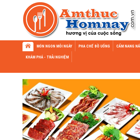
MÓN NGON MỖI NGÀY
PHA CHẾ ĐỒ UỐNG
CẨM NANG NẤ
KHÁM PHÁ - TRẢI NGHIỆM