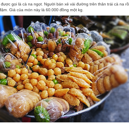
ược gọi là cà na ngọt. Người bán xẻ vài đường trên thân trái cà na r
ậm. Giá của món này là 60.000 đồng một kg.