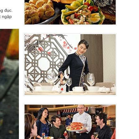
ng đục.
t ngập