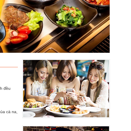
ch đều
của cà na,