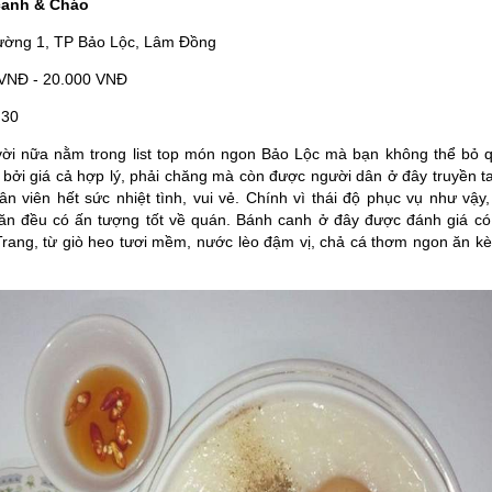
canh & Cháo
hường 1, TP Bảo Lộc, Lâm Đồng
 VNĐ - 20.000 VNĐ
:30
 vời nữa nằm trong list top món ngon Bảo Lộc mà bạn không thể bỏ 
 bởi giá cả hợp lý, phải chăng mà còn được người dân ở đây truyền t
n viên hết sức nhiệt tình, vui vẻ. Chính vì thái độ phục vụ như vậy
ăn đều có ấn tượng tốt về quán. Bánh canh ở đây được đánh giá có
ang, từ giò heo tươi mềm, nước lèo đậm vị, chả cá thơm ngon ăn kè