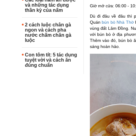
và những tác dụng
Giờ mở cửa: 06:00 - 10
thần kỳ của nấm
Dù đi đâu về đâu thì 
Quán
bún bò Nhà Thờ
l
2 cách luộc chân gà
vùng đất Lâm Đồng. Nư
ngon và cách pha
với bún bò ở địa phươn
nước chấm chân gà
luộc
Thêm vào đó, bún bò ă
sáng hoàn hảo.
Con tôm tít: 5 tác dụng
tuyệt vời và cách ăn
đúng chuẩn