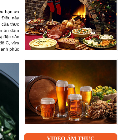
ều bạn ưa
. Điều này
 của thực
ón ăn đậm
vị đặc sắc
độ C, vừa
 hạnh phúc
VIDEO ẨM THỰC