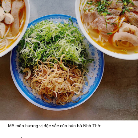
Mê mẩn hương vị đặc sắc của bún bò Nhà Thờ