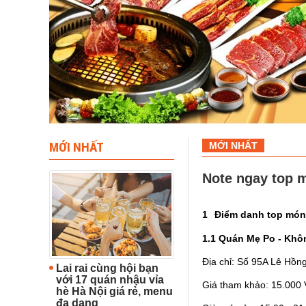
MỚI NHẤT
MỚI NHẤT
Note ngay top 
1
Điểm danh top món
1.1 Quán Mẹ Po - Khô
Địa chỉ: Số 95A Lê Hồ
Lai rai cùng hội bạn
với 17 quán nhậu vỉa
Giá tham khảo: 15.000
hè Hà Nội giá rẻ, menu
đa dạng