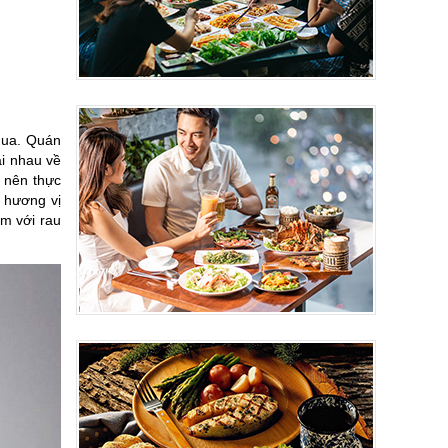
qua. Quán
ai nhau về
, nên thực
 hương vị
m với rau