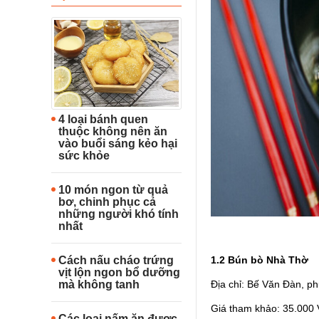
4 loại bánh quen
thuộc không nên ăn
vào buổi sáng kẻo hại
sức khỏe
10 món ngon từ quả
bơ, chinh phục cả
những người khó tính
nhất
Cách nấu cháo trứng
1.2 Bún bò Nhà Thờ
vịt lộn ngon bổ dưỡng
mà không tanh
Địa chỉ: Bế Văn Đàn, p
Giá tham khảo: 35.000
Các loại nấm ăn được