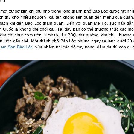
:00
ột xứ sở kim chi thu nhỏ trong lòng thành phố Bảo Lộc được rất nhi
ch thú cho nhiều người vì cái tên không liên quan đến menu của quán
 khách khi đến Bảo Lộc tham quan. Đến với quán Mẹ Po, sức hấp dẫn
 Quốc là không thể chối cãi. Tại đây bạn có thể thưởng thức các m
im chi như: cơm trộn, kimbab, lẩu BBQ, thịt nướng, kim chi... hương 
n luôn đấy nhé. Một thành phố Bảo Lộc những ngày se lạnh dưới 20 
Lam Sơn Bảo Lộc
, vừa nhâm nhi các đồ cay nóng, đậm đà thì còn gì