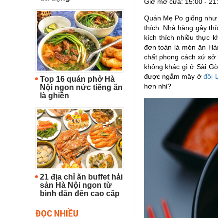
Giờ mở cửa: 15:00 - 21
Quán Mẹ Po giống như m
thích. Nhà hàng gây thí
kích thích nhiều thực
đơn toàn là món ăn Hàn
chất phong cách xứ sở k
không khác gì ở Sài Gò
được ngắm mây ở
đồi 
Top 16 quán phở Hà
hơn nhỉ?
Nội ngon nức tiếng ăn
là ghiền
21 địa chỉ ăn buffet hải
sản Hà Nội ngon từ
bình dân đến cao cấp
ĐỌC NHIỀU