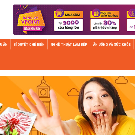
U ĂN
BÍ QUYẾT CHẾ BIẾN
NGHỆ THUẬT LÀM BẾP
ĂN UỐNG VÀ SỨC KHỎE