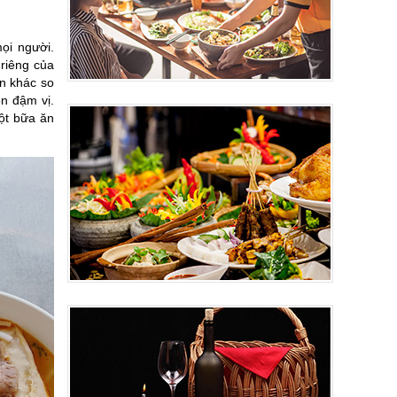
ọi người.
 riêng của
n khác so
n đậm vị.
ột bữa ăn