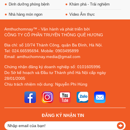
Dinh dưỡng phòng bệnh
Khám phá - Trải nghiệm
Nhà hàng món ngon
Video Ẩm thực
Amthuchomnay™ - Vận hành và phát triển bởi
CÔNG TY CỔ PHẦN TRUYỀN THÔNG QUÊ HƯƠNG
Địa chỉ: số 10/74 Thành Công, quận Ba Đình, Hà Nội.
Tel: 024.66595694. Mobile: 0903495899
Email: amthuchomnay.media@gmail.com
Chứng nhận đăng ký doanh nghiệp số: 0101605996
Do Sở kế hoạch và Đầu tư Thành phố Hà Nội cấp ngày
28/01/2005
Chịu trách nhiệm nội dung: Nguyễn Phi Hùng
ĐĂNG KÝ NHẬN TIN