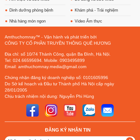
Dinh dưỡng phòng bệnh
Khám phá - Trải nghiệm
Nhà hàng món ngon
Video Ẩm thực
Amthuchomnay™ - Vận hành và phát triển bởi
CÔNG TY CỔ PHẦN TRUYỀN THÔNG QUÊ HƯƠNG
Địa chỉ: số 10/74 Thành Công, quận Ba Đình, Hà Nội.
Tel: 024.66595694. Mobile: 0903495899
Email: amthuchomnay.media@gmail.com
Chứng nhận đăng ký doanh nghiệp số: 0101605996
Do Sở kế hoạch và Đầu tư Thành phố Hà Nội cấp ngày
28/01/2005
Chịu trách nhiệm nội dung: Nguyễn Phi Hùng
ĐĂNG KÝ NHẬN TIN