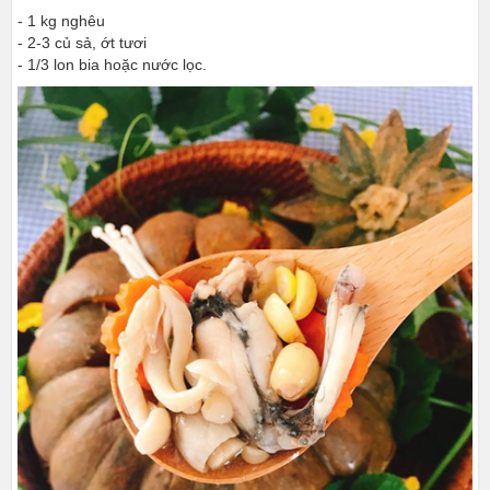
- 1 kg nghêu
- 2-3 củ sả, ớt tươi
- 1/3 lon bia hoặc nước lọc.