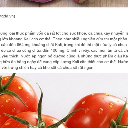
tgdd.vn)
ững loại thực phẩm vốn đã rất tốt cho sức khỏe, cà chua xay nhuyễn lạ
 lớn khoáng Kali cho cơ thể. Theo như nhiều nghiên cứu thì một phần
 cấp đến 664 mg khoáng chất Kali, trong khi đó thì một nửa ly cà chua
 ép cà chua cũng chứa đến 400 mg. Chính vì vậy, các món ăn từ cà c
à yêu thích. Nước ép ngon bổ dưỡng cũng là những thực phẩm giàu Kal
 bữa ăn hằng ngày để cung cấp lượng Kali cần thiết cho cơ thể. Nước
ới trứng chiên hay cá kho sốt cà chua sẽ rất ngon.