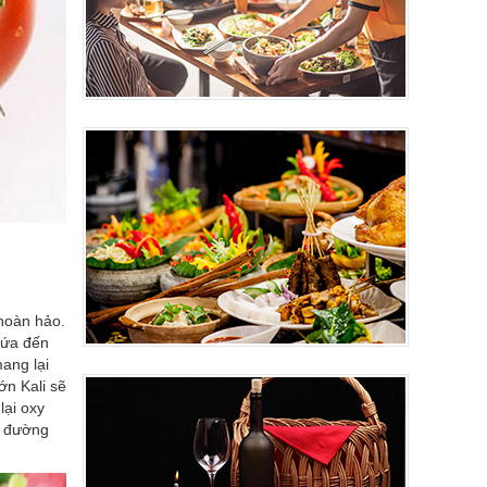
 hoàn hảo.
hứa đến
ang lại
n Kali sẽ
lại oxy
i đường