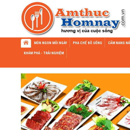
MÓN NGON MỖI NGÀY
PHA CHẾ ĐỒ UỐNG
CẨM NANG NẤ
KHÁM PHÁ - TRẢI NGHIỆM