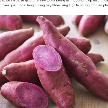
vào bữa trưa sẽ giúp phát huy tối đa lượng dinh dưỡng, giúp điều trị c
g hiệu quả. Khoai lang nướng hay khoai lang luộc là những món ăn ph