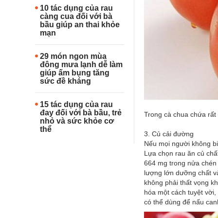
10 tác dụng của rau
càng cua đối với bà
bầu giúp an thai khỏe
mạn
29 món ngon mùa
đông mưa lạnh dễ làm
giúp ấm bụng tăng
sức đề kháng
15 tác dụng của rau
đay đối với bà bầu, trẻ
Trong cà chua chứa rất 
nhỏ và sức khỏe cơ
thể
3. Củ cải đường
Nếu mọi người không biế
Lựa chọn rau ăn củ chấ
664 mg trong nửa chén r
lượng lớn dưỡng chất v
không phải thất vọng kh
hóa một cách tuyệt vời,
có thể dùng để nấu can