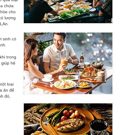
ũa chứa
khỏe cho
có lượng
 LAn.
i sinh có
ạnh.
khi trong
 giúp hệ
ột loại
ữa ăn để
nh đó,