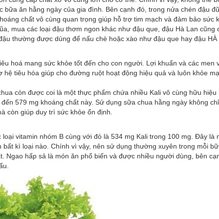
c bữa ăn hằng ngày của gia đình. Bên cạnh đó, trong nửa chén đậu đ
khoáng chất vô cùng quan trọng giúp hỗ trợ tim mạch và đảm bảo sức 
đũa, mua các loại đậu thơm ngon khác như đậu que, đậu Hà Lan cũng 
i đậu thường được dùng để nấu chè hoặc xào như đậu que hay đậu HÀ
iêu hoá mang sức khỏe tốt đến cho con người. Lợi khuẩn và các men v
ợ hệ tiêu hóa giúp cho đường ruột hoạt động hiệu quả và luôn khỏe m
hua còn được coi là một thực phẩm chứa nhiều Kali vô cùng hữu hiệu 
đến 579 mg khoáng chất này. Sử dụng sữa chua hằng ngày không chỉ
mà còn giúp duy trì sức khỏe ổn định.
loại vitamin nhóm B cùng với đó là 534 mg Kali trong 100 mg. Đây là m
 bất kì loại nào. Chính vì vậy, nên sử dụng thường xuyên trong mỗi b
ất. Ngao hấp sả là món ăn phổ biến và được nhiều người dùng, bên cạ
ẩu.