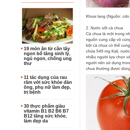
Khoai lang (Nguồn: cdn.
2. Nước sốt cà chua
Cà chua là một trong nh
nguồn cung cấp vô cùng
bột cà chua có thể cung
19 món ăn từ cần tây
chứa 549 mg Kali, nước
ngon bổ tăng sinh lý,
nhiều người lựa chọn v
ngủ ngon, chống ung
người nên sử dụng trong
thư
chua thường được dùng v
11 tác dụng của rau
răm với sức khỏe đàn
ông, phụ nữ làm đẹp,
trị bệnh
30 thực phẩm giàu
vitamin B1 B2 B6 B7
B12 tăng sức khỏe,
làm đẹp da