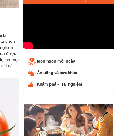
i là
 tư chén
 nghiền
hua được
i, mà mọi
Món ngon mỗi ngày
 sốt cà
Ăn uống và sức khỏe
Khám phá - Trải nghiệm