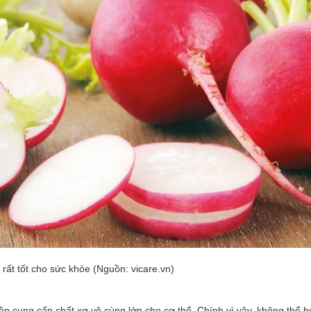
 rất tốt cho sức khỏe (Nguồn: vicare.vn)
ồn cung cấp chất xơ vô cùng lớn cho cơ thể. Chính vì vậy, không thể b