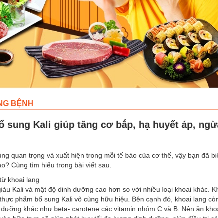
NG BỆNH
 sung Kali giúp tăng cơ bắp, hạ huyết áp, ng
ng quan trọng và xuất hiện trong mỗi tế bào của cơ thể, vậy bạn đã bi
ào? Cùng tìm hiểu trong bài viết sau.
từ khoai lang
iàu Kali và mật độ dinh dưỡng cao hơn so với nhiều loại khoai khác. K
 thực phẩm bổ sung Kali vô cùng hữu hiệu. Bên cạnh đó, khoai lang cò
h dưỡng khác như beta- carotene các vitamin nhóm C và B. Nên ăn khoa