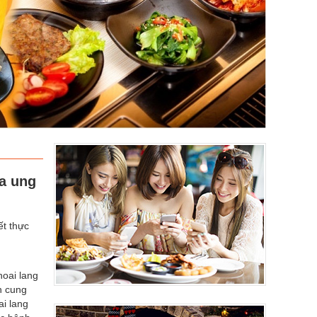
ừa ung
ết thực
hoai lang
n cung
i lang