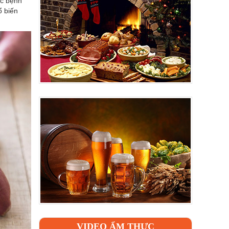
ác bệnh
ổ biến
VIDEO ẨM THỰC