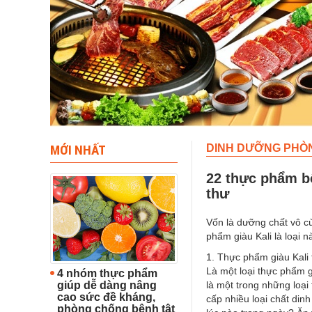
MỚI NHẤT
DINH DƯỠNG PHÒ
22 thực phẩm bổ
thư
Vốn là dưỡng chất vô cù
phẩm giàu Kali là loại n
1. Thực phẩm giàu Kali 
Là một loại thực phẩm g
4 nhóm thực phẩm
giúp dễ dàng nâng
là một trong những loại
cao sức đề kháng,
cấp nhiều loại chất din
phòng chống bệnh tật