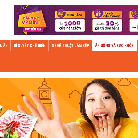
U ĂN
BÍ QUYẾT CHẾ BIẾN
NGHỆ THUẬT LÀM BẾP
ĂN UỐNG VÀ SỨC KHỎE