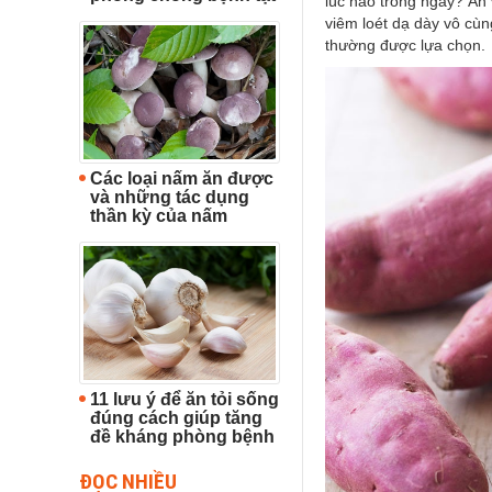
lúc nào trong ngày? Ăn 
viêm loét dạ dày vô cùn
thường được lựa chọn.
Các loại nấm ăn được
và những tác dụng
thần kỳ của nấm
11 lưu ý để ăn tỏi sống
đúng cách giúp tăng
đề kháng phòng bệnh
ĐỌC NHIỀU