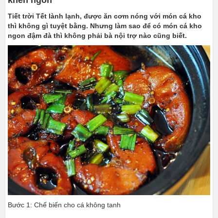
Tiết trời Tết lành lạnh, được ăn cơm nóng với món cá kho
thì không gì tuyệt bằng. Nhưng làm sao để có món cá kho
ngon đậm đà thì không phải bà nội trợ nào cũng biết.
Bước 1: Chế biến cho cá không tanh