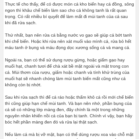
Thực tế cho thấy, để có được món cá kho biển hay cá đồng, sông
ngon thì khâu chế biến làm sao cho cá không tanh là rất quan
trọng. Có rất nhiều bí quyết để làm mất đi mùi tanh của cá sau
khi đã rửa sạch.
Thứ nhất, bạn nên rửa cá bằng nước vo gạo sẽ giúp cá bớt tanh
khi chế biến. Hoặc khi rửa nên xát muối vào mình cá, rửa bỏ hết
máu tanh ở bụng và máu đọng dọc xương sống cá và mang cá.
Ngoài ra, bạn có thể sử dụng rượu gừng, hoặc giấm gạo hay
muối hạt, chanh tươi để chà xát bề mặt ngoài và mặt trong con
cá. Mùi thơm của rượu, giấm hoặc chanh và tính khử trùng của
muối hạt sẽ nhanh chóng làm mùi tanh biến mất cũng như cá
không còn bị nhớt.
Sau khi rửa sạch thì để cá ráo hoặc thấm khô cá rồi mới chế biến
thì cũng giúp hạn chế mùi tanh. Và bạn nên nhớ, phần bụng của
cá sẽ có những lớp màng đen, đây chính là một trong những
nguyên nhân khiến nồi cá của bạn bị tanh. Chính vì vậy, bạn hãy
bóc hết phần màng đen đó và rửa lại thật sạch.
Nếu làm cá mà bị vỡ mật, bạn có thể dùng rượu xoa vào chỗ mật