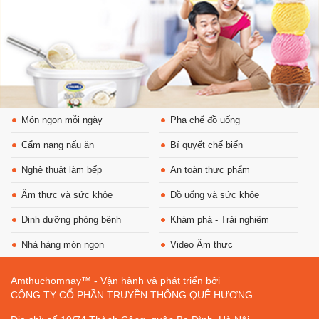
Món ngon mỗi ngày
Pha chế đồ uống
Cẩm nang nấu ăn
Bí quyết chế biến
Nghệ thuật làm bếp
An toàn thực phẩm
Ẩm thực và sức khỏe
Đồ uống và sức khỏe
Dinh dưỡng phòng bệnh
Khám phá - Trải nghiệm
Nhà hàng món ngon
Video Ẩm thực
Amthuchomnay™ - Vận hành và phát triển bởi
CÔNG TY CỔ PHẦN TRUYỀN THÔNG QUÊ HƯƠNG