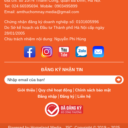
Địa chỉ: số 10/74 Thành Công, quận Ba Đình, Hà Nội.
Tel: 024.66595694. Mobile: 0903495899
Email: amthuchomnay.media@gmail.com
Chứng nhận đăng ký doanh nghiệp số: 0101605996
Do Sở kế hoạch và Đầu tư Thành phố Hà Nội cấp ngày
28/01/2005
Chịu trách nhiệm nội dung: Nguyễn Phi Hùng
ĐĂNG KÝ NHẬN TIN
Giới thiệu
Quy chế hoạt động
Chính sách bảo mật
Đăng nhập
Đăng ký
Liên hệ
Powered by Homeland Media., JSC. Copyright © 2019 – 2025