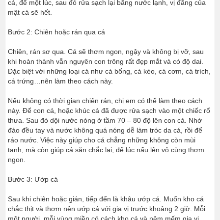
cá, để một lúc, sau đó rửa sạch lại bằng nước lạnh, vị đắng của
mật cá sẽ hết.
Bước 2: Chiên hoặc rán qua cá
Chiên, rán sơ qua. Cá sẽ thơm ngon, ngậy và không bị vỡ, sau
khi hoàn thành vẫn nguyên con trông rất đẹp mắt và có độ dai.
Đặc biệt với những loại cá như cá bống, cá kèo, cá cơm, cá trích,
cá trứng…nên làm theo cách này.
Nếu không có thời gian chiên rán, chị em có thể làm theo cách
này. Để con cá, hoặc khúc cá đã được rửa sạch vào một chiếc rổ
thưa. Sau đó dội nước nóng ở tầm 70 – 80 độ lên con cá. Nhớ
đảo đều tay và nước không quá nóng dễ làm tróc da cá, rồi để
ráo nước. Việc này giúp cho cá chẳng những không còn mùi
tanh, mà còn giúp cá săn chắc lại, để lúc nấu lên vô cùng thơm
ngon.
Bước 3: Ướp cá
Sau khi chiên hoặc gián, tiếp đến là khâu ướp cá. Muốn kho cá
chắc thịt và thơm nên ướp cá với gia vị trước khoảng 2 giờ. Mỗi
một người, mỗi vùng miền có cách kho cá và nêm mếm gia vị