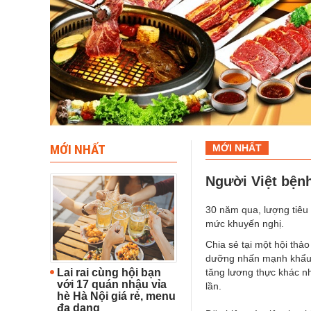
MỚI NHẤT
MỚI NHẤT
Người Việt bệnh 
30 năm qua, lượng tiêu t
mức khuyến nghị.
Chia sẻ tại một hội thả
dưỡng nhấn mạnh khẩu p
Lai rai cùng hội bạn
tăng lương thực khác nh
với 17 quán nhậu vỉa
lần.
hè Hà Nội giá rẻ, menu
đa dạng