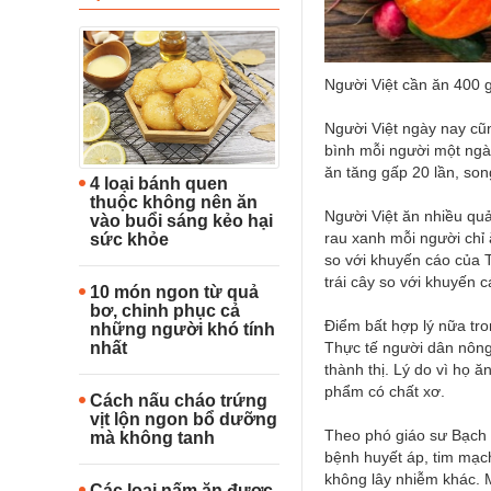
Người Việt cần ăn 400 
Người Việt ngày nay cũ
bình mỗi người một ngày
ăn tăng gấp 20 lần, son
4 loại bánh quen
thuộc không nên ăn
Người Việt ăn nhiều quả
vào buổi sáng kẻo hại
rau xanh mỗi người chỉ 
sức khỏe
so với khuyến cáo của 
trái cây so với khuyến 
10 món ngon từ quả
bơ, chinh phục cả
Điểm bất hợp lý nữa tro
những người khó tính
Thực tế người dân nông 
nhất
thành thị. Lý do vì họ ă
phẩm có chất xơ.
Cách nấu cháo trứng
vịt lộn ngon bổ dưỡng
Theo phó giáo sư Bạch M
mà không tanh
bệnh huyết áp, tim mạch
không lây nhiễm khác. 
Các loại nấm ăn được