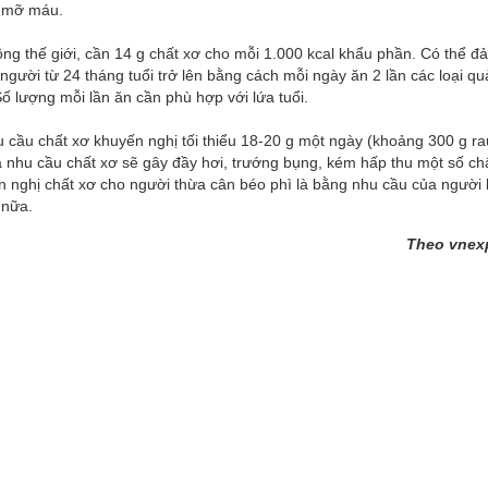
, mỡ máu.
g thế giới, cần 14 g chất xơ cho mỗi 1.000 kcal khẩu phần. Có thể đ
người từ 24 tháng tuổi trở lên bằng cách mỗi ngày ăn 2 lần các loại quả
Số lượng mỗi lần ăn cần phù hợp với lứa tuổi.
 cầu chất xơ khuyến nghị tối thiểu 18-20 g một ngày (khoảng 300 g ra
 nhu cầu chất xơ sẽ gây đầy hơi, trướng bụng, kém hấp thu một số chấ
 nghị chất xơ cho người thừa cân béo phì là bằng nhu cầu của người 
 nữa.
Theo vnex