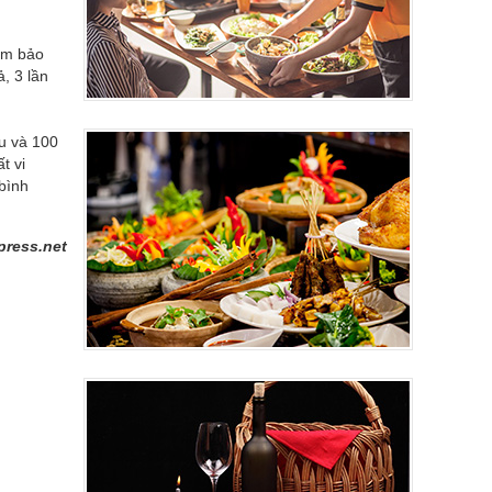
ảm bảo
, 3 lần
u và 100
t vi
bình
press.net