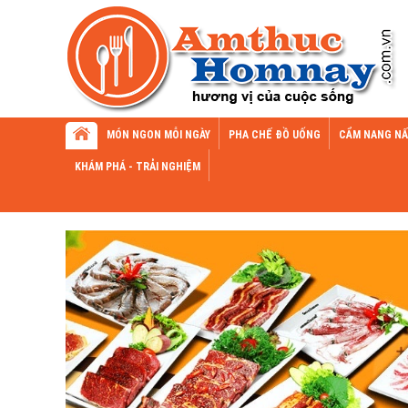
MÓN NGON MỖI NGÀY
PHA CHẾ ĐỒ UỐNG
CẨM NANG NẤ
KHÁM PHÁ - TRẢI NGHIỆM