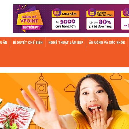
U ĂN
BÍ QUYẾT CHẾ BIẾN
NGHỆ THUẬT LÀM BẾP
ĂN UỐNG VÀ SỨC KHỎE