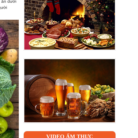
 ăn dưới
gười
VIDEO ẨM THỰC