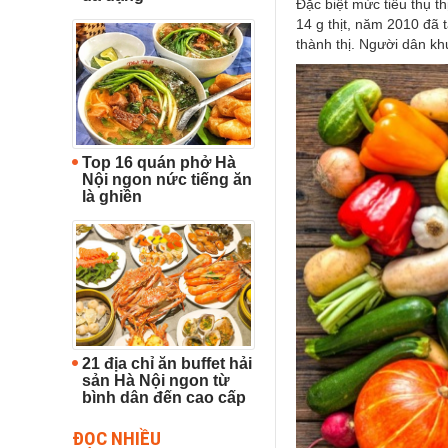
Đặc biệt mức tiêu thụ t
14 g thịt, năm 2010 đã 
thành thị. Người dân kh
Top 16 quán phở Hà
Nội ngon nức tiếng ăn
là ghiền
21 địa chỉ ăn buffet hải
sản Hà Nội ngon từ
bình dân đến cao cấp
ĐỌC NHIỀU