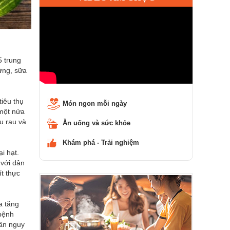
5 trung
ứng, sữa
tiêu thụ
Món ngon mỗi ngày
 một nửa
u rau và
Ăn uống và sức khỏe
Khám phá - Trải nghiệm
ại hạt.
 với dân
ít thực
a tăng
 bệnh
lần nguy