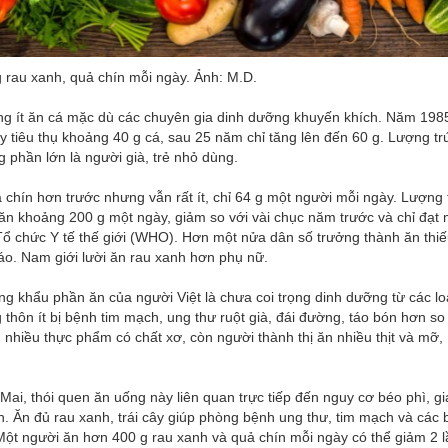
g rau xanh, quả chín mỗi ngày. Ảnh: M.D.
ng ít ăn cá mặc dù các chuyên gia dinh dưỡng khuyến khích. Năm 198
 tiêu thụ khoảng 40 g cá, sau 25 năm chỉ tăng lên đến 60 g. Lượng tr
g phần lớn là người già, trẻ nhỏ dùng.
 chín hơn trước nhưng vẫn rất ít, chỉ 64 g một người mỗi ngày. Lượng 
ăn khoảng 200 g một ngày, giảm so với vài chục năm trước và chỉ đạt
Tổ chức Y tế thế giới (WHO). Hơn một nửa dân số trưởng thành ăn thiế
cáo. Nam giới lười ăn rau xanh hơn phụ nữ.
ng khẩu phần ăn của người Việt là chưa coi trọng dinh dưỡng từ các lo
thôn ít bị bệnh tim mạch, ung thư ruột già, đái đường, táo bón hơn so
n nhiều thực phẩm có chất xơ, còn người thành thị ăn nhiều thịt và mỡ, 
ai, thói quen ăn uống này liên quan trực tiếp đến nguy cơ béo phì, gi
. Ăn đủ rau xanh, trái cây giúp phòng bệnh ung thư, tim mạch và các
Một người ăn hơn 400 g rau xanh và quả chín mỗi ngày có thể giảm 2 