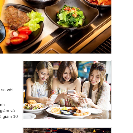
 so với
inh
 giảm và
củ giảm 10