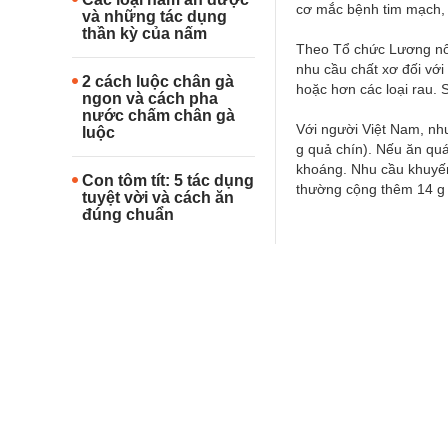
cơ mắc bệnh tim mạch
và những tác dụng
thần kỳ của nấm
Theo Tổ chức Lương nôn
nhu cầu chất xơ đối với 
2 cách luộc chân gà
hoặc hơn các loại rau. 
ngon và cách pha
nước chấm chân gà
Với người Việt Nam, nhu
luộc
g quả chín). Nếu ăn quá
khoáng. Nhu cầu khuyến
Con tôm tít: 5 tác dụng
thường cộng thêm 14 g
tuyệt vời và cách ăn
đúng chuẩn