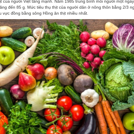
hịt của người Việt tăng mạnh. Năm 1985 trung bình mỗi người một ngày
tăng đến 85 g. Mức tiêu thụ thịt của người dân ở nông thôn bằng 2/3 n
u vực đồng bằng sông Hồng ăn thịt nhiều nhất.