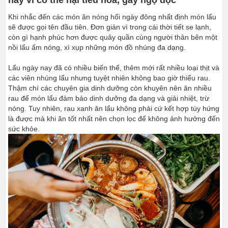
Khi nhắc đến các món ăn nóng hổi ngày đông nhất định món lẩu
sẽ được gọi tên đầu tiên. Đơn giản vì trong cái thời tiết se lạnh,
còn gì hạnh phúc hơn được quây quần cùng người thân bên một
nồi lẩu ấm nóng, xì xụp những món đồ nhúng đa dạng.
Lẩu ngày nay đã có nhiều biến thể, thêm mới rất nhiều loại thịt và
các viên nhúng lẩu nhưng tuyệt nhiên không bao giờ thiếu rau.
Thậm chí các chuyên gia dinh dưỡng còn khuyên nên ăn nhiều
rau để món lẩu đảm bảo dinh dưỡng đa dạng và giải nhiệt, trừ
nóng. Tuy nhiên, rau xanh ăn lẩu không phải cứ kết hợp tùy hứng
là được mà khi ăn tốt nhất nên chọn lọc để không ảnh hưởng đến
sức khỏe.