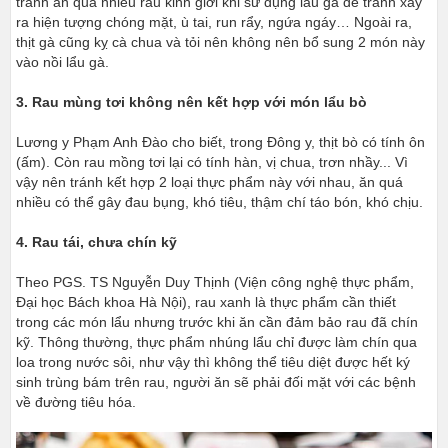
tránh ăn quá nhiều rau kinh giới khi sử dụng lẩu gà để tránh xảy
ra hiện tượng chóng mặt, ù tai, run rẩy, ngứa ngáy… Ngoài ra,
thịt gà cũng kỵ cà chua và tỏi nên không nên bổ sung 2 món này
vào nồi lẩu gà.
3. Rau mùng tơi không nên kết hợp với món lẩu bò
Lương y Phạm Anh Đào cho biết, trong Đông y, thịt bò có tính ôn
(ấm). Còn rau mồng tơi lại có tính hàn, vị chua, trơn nhầy... Vì
vậy nên tránh kết hợp 2 loại thực phẩm này với nhau, ăn quá
nhiều có thể gây đau bụng, khó tiêu, thậm chí táo bón, khó chịu.
4. Rau tái, chưa chín kỹ
Theo PGS. TS Nguyễn Duy Thịnh (Viện công nghệ thực phẩm,
Đại học Bách khoa Hà Nội), rau xanh là thực phẩm cần thiết
trong các món lẩu nhưng trước khi ăn cần đảm bảo rau đã chín
kỹ. Thông thường, thực phẩm nhúng lẩu chỉ được làm chín qua
loa trong nước sôi, như vậy thì không thể tiêu diệt được hết ký
sinh trùng bám trên rau, người ăn sẽ phải đối mặt với các bệnh
về đường tiêu hóa.