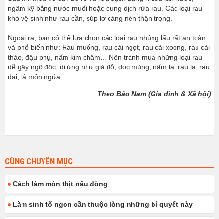
ngâm kỹ bằng nước muối hoặc dung dịch rửa rau. Các loại rau
khó vệ sinh như rau cần, súp lơ càng nên thận trọng.
Ngoài ra, bạn có thể lựa chọn các loại rau nhúng lẩu rất an toàn
và phổ biến như: Rau muống, rau cải ngọt, rau cải xoong, rau cải
thảo, đậu phụ, nấm kim châm… Nên tránh mua những loại rau
dễ gây ngộ độc, dị ứng như giá đỗ, dọc mùng, nấm lạ, rau lạ, rau
dại, lá môn ngứa.
Theo Bảo Nam (Gia đình & Xã hội)
CÙNG CHUYÊN MỤC
Cách làm món thịt nấu đông
Làm sinh tố ngon cần thuộc lòng những bí quyết này