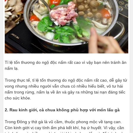
Tỉ lệ tổn thương do ngộ độc nấm rất cao vì vậy bạn nên tránh ăn
nấm lạ.
Trong thực tế, tỉ lệ tổn thương do ngộ độc nấm rất cao, dễ gây tử
vong nhưng nhiều người vẫn chưa có nhiều hiểu biết, vô tư hái
nấm trong rừng, nấm lạ về ăn và gây ra những tai nạn đáng tiếc
cho sức khỏe.
2. Rau kinh giới, cà chua không phù hợp với món lẩu gà
Trong Đông y thịt gà là vũ cầm, thuộc phong mộc về tạng can.
Còn kinh giới vị cay tính ấm phá kết khí, hạ ứ huyết. Vì vậy, cần