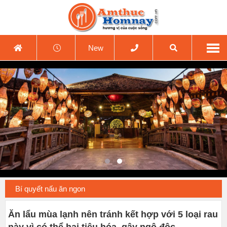
New
Bí quyết nấu ăn ngon
Ăn lẩu mùa lạnh nên tránh kết hợp với 5 loại rau
này vì có thể hại tiêu hóa, gây ngộ độc