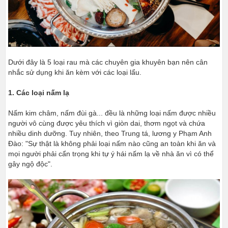
Dưới đây là 5 loại rau mà các chuyên gia khuyên bạn nên cân
nhắc sử dụng khi ăn kèm với các loại lẩu.
1. Các loại nấm lạ
Nấm kim châm, nấm đùi gà... đều là những loại nấm được nhiều
người vô cùng được yêu thích vì giòn dai, thơm ngọt và chứa
nhiều dinh dưỡng. Tuy nhiên, theo Trung tá, lương y Phạm Anh
Đào: "Sự thật là không phải loại nấm nào cũng an toàn khi ăn và
mọi người phải cẩn trọng khi tự ý hái nấm lạ về nhà ăn vì có thể
gây ngộ độc".