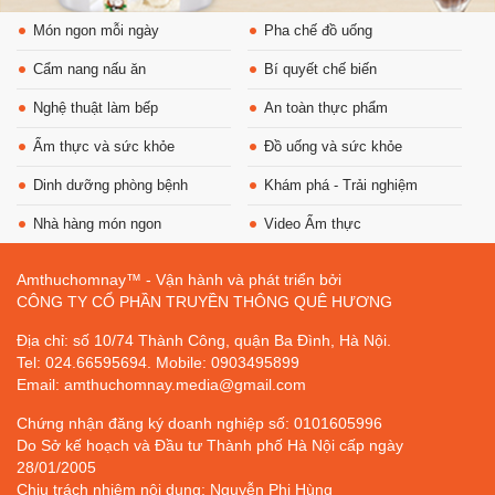
Món ngon mỗi ngày
Pha chế đồ uống
Cẩm nang nấu ăn
Bí quyết chế biến
Nghệ thuật làm bếp
An toàn thực phẩm
Ẩm thực và sức khỏe
Đồ uống và sức khỏe
Dinh dưỡng phòng bệnh
Khám phá - Trải nghiệm
Nhà hàng món ngon
Video Ẩm thực
Amthuchomnay™ - Vận hành và phát triển bởi
CÔNG TY CỔ PHẦN TRUYỀN THÔNG QUÊ HƯƠNG
Địa chỉ: số 10/74 Thành Công, quận Ba Đình, Hà Nội.
Tel: 024.66595694. Mobile: 0903495899
Email: amthuchomnay.media@gmail.com
Chứng nhận đăng ký doanh nghiệp số: 0101605996
Do Sở kế hoạch và Đầu tư Thành phố Hà Nội cấp ngày
28/01/2005
Chịu trách nhiệm nội dung: Nguyễn Phi Hùng