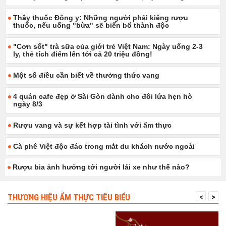
Thầy thuốc Đông y: Những người phải kiêng rượu
thuốc, nếu uống "bừa" sẽ biến bổ thành độc
"Cơn sốt" trà sữa của giới trẻ Việt Nam: Ngày uống 2-3
ly, thẻ tích điểm lên tới cả 20 triệu đồng!
Một số điều cần biết về thưởng thức vang
4 quán cafe đẹp ở Sài Gòn dành cho đôi lứa hẹn hò
ngày 8/3
Rượu vang và sự kết hợp tài tình với ẩm thực
Cà phê Việt độc đáo trong mắt du khách nước ngoài
Rượu bia ảnh hưởng tới người lái xe như thế nào?
THƯƠNG HIỆU ẨM THỰC TIÊU BIỂU
<
>