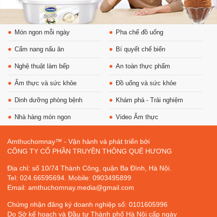
Món ngon mỗi ngày
Pha chế đồ uống
Cẩm nang nấu ăn
Bí quyết chế biến
Nghệ thuật làm bếp
An toàn thực phẩm
Ẩm thực và sức khỏe
Đồ uống và sức khỏe
Dinh dưỡng phòng bệnh
Khám phá - Trải nghiệm
Nhà hàng món ngon
Video Ẩm thực
Amthuchomnay™ - Vận hành và phát triển bởi
CÔNG TY CỔ PHẦN TRUYỀN THÔNG QUÊ HƯƠNG
Địa chỉ: số 10/74 Thành Công, quận Ba Đình, Hà Nội.
Tel: 024.66595694. Mobile: 0903495899
Email: amthuchomnay.media@gmail.com
Chứng nhận đăng ký doanh nghiệp số: 0101605996
Do Sở kế hoạch và Đầu tư Thành phố Hà Nội cấp ngày