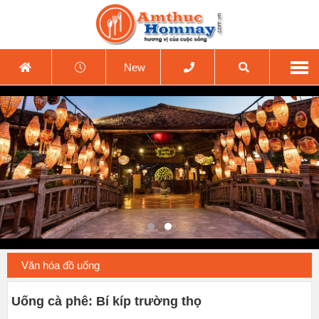
New
Văn hóa đồ uống
Uống cà phê: Bí kíp trường thọ