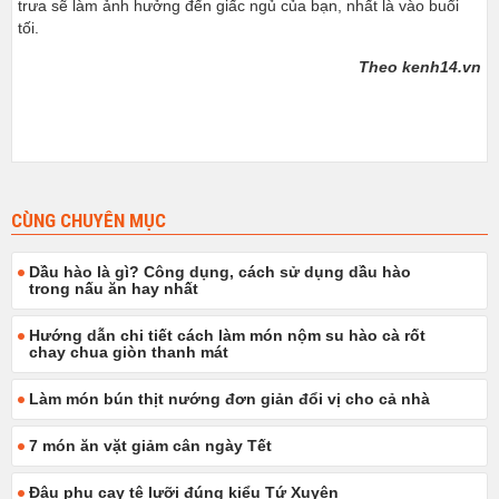
trưa sẽ làm ảnh hưởng đến giấc ngủ của bạn, nhất là vào buổi
tối.
Theo kenh14.vn
CÙNG CHUYÊN MỤC
Dầu hào là gì? Công dụng, cách sử dụng dầu hào
trong nấu ăn hay nhất
Hướng dẫn chi tiết cách làm món nộm su hào cà rốt
chay chua giòn thanh mát
Làm món bún thịt nướng đơn giản đổi vị cho cả nhà
7 món ăn vặt giảm cân ngày Tết
Đậu phụ cay tê lưỡi đúng kiểu Tứ Xuyên