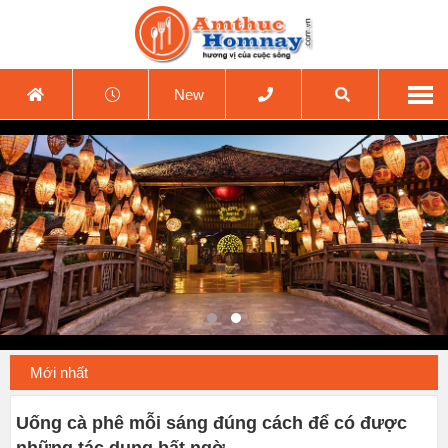
New
Mới nhất
Uống cà phê mỗi sáng đúng cách để có được
những tác dụng bất ngờ