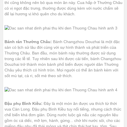
thì cũng không nên bỏ qua món ăn này. Cua hấp ở Thường Châu
có vị ngọt đặc trưng, thường được dùng kèm với nước chấm sẽ
để lại hương vị khó quên cho du khách.
Bánh rán Thường Châu:
Bánh Changzhou Douzhai là một đặc
sản có lịch sử lâu đời cùng với sự hình thành và phát triển của
Thường Châu. Ban đầu, món bánh này thường được sử dụng
trong các lễ tế. Tuy nhiên sau khi được cải tiến, bánh Changzhou
Douzhai trở thành món bánh phổ biến được người dân Thường
Châu yêu thích có hình tròn. Mọi người có thể ăn bánh kèm với
sốt mù tạt, cà ri, sốt mè theo sở thích.
Đậu phụ Bình Kiều:
Đây là một món ăn được ưa thích từ thời
vua Càn Long. Đậu phụ Bình Kiều tuy nổi tiếng, nhưng cách thức
chế biến khá đơn giản. Dùng nước luộc gà nấu các nguyên liệu
gồm óc cá diếc, mỡ lợn, hành, gừng... chờ khi nước sôi, cho các
miếng đậu phụ đã thái mỏng và thịt chín thái hạt lựu, tôm. Sau