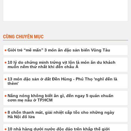
CÙNG CHUYÊN MỤC
Giới trẻ “mê mẩn” 3 món ăn đặc sản biển Vũng Tàu
10 lý do chứng minh trứng vịt lộn là món ăn du khách
muốn nếm thử nhất khi đến châu Á
13 món đặc sản ở đất Đền Hùng - Phú Thọ 'nghĩ đến là
thèm'
Nắng nóng không biết ăn gì, đến ngay 5 quán chuẩn
cơm mẹ nấu ở TP.HCM
8 chốn thanh mát, giải nhiệt cấp tốc cho những ngày
Hà Nội đổ lửa
10 nhà hàng dưới nước độc đáo trên khắp thế giới