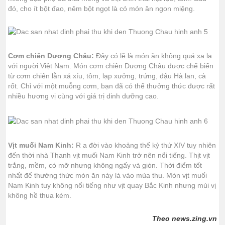
đó, cho ít bột đao, nêm bột ngọt là có món ăn ngon miệng.
Cơm chiên Dương Châu:
Đây có lẽ là món ăn không quá xa lạ
với người Việt Nam. Món cơm chiên Dương Châu được chế biến
từ cơm chiên lẫn xá xíu, tôm, lạp xưởng, trứng, đậu Hà lan, cà
rốt. Chỉ với một muỗng cơm, bạn đã có thể thưởng thức được rất
nhiều hương vị cùng với giá trị dinh dưỡng cao.
Vịt muối Nam Kinh:
R
a đời vào khoảng thế kỷ thứ XIV tuy nhiên
đến thời nhà Thanh vịt muối Nam Kinh trở nên nổi tiếng. Thịt vịt
trắng, mềm, có mỡ nhưng không ngấy và giòn. Thời điểm tốt
nhất để thưởng thức món ăn này là vào mùa thu. Món vịt muối
Nam Kinh tuy không nổi tiếng như vịt quay Bắc Kinh nhưng mùi vị
không hề thua kém.
Theo news.zing.vn