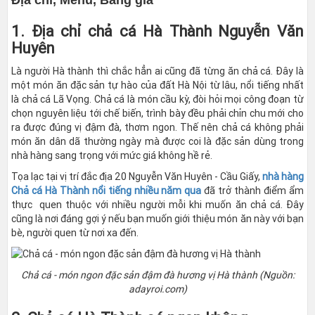
1. Địa chỉ chả cá Hà Thành Nguyễn Văn
Huyên
Là người Hà thành thì chắc hẳn ai cũng đã từng ăn chả cá. Đây là
một món ăn đặc sản tự hào của đất Hà Nội từ lâu, nổi tiếng nhất
là chả cá Lã Vọng. Chả cá là món cầu kỳ, đòi hỏi mọi công đoạn từ
chọn nguyên liệu tới chế biến, trình bày đều phải chỉn chu mới cho
ra được đúng vị đậm đà, thơm ngon. Thế nên chả cá không phải
món ăn dân dã thường ngày mà được coi là đặc sản dùng trong
nhà hàng sang trọng với mức giá không hề rẻ.
Tọa lạc tại vị trí đắc địa 20 Nguyễn Văn Huyên - Cầu Giấy,
nhà hàng
Chả cá Hà Thành nổi tiếng nhiều năm qua
đã trở thành điểm ẩm
thực quen thuộc với nhiều người mỗi khi muốn ăn chả cá. Đây
cũng là nơi đáng gợi ý nếu bạn muốn giới thiệu món ăn này với bạn
bè, người quen từ nơi xa đến.
Chả cá - món ngon đặc sản đậm đà hương vị Hà thành (Nguồn:
adayroi.com)