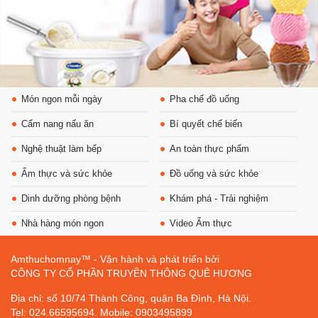
Món ngon mỗi ngày
Pha chế đồ uống
Cẩm nang nấu ăn
Bí quyết chế biến
Nghệ thuật làm bếp
An toàn thực phẩm
Ẩm thực và sức khỏe
Đồ uống và sức khỏe
Dinh dưỡng phòng bệnh
Khám phá - Trải nghiệm
Nhà hàng món ngon
Video Ẩm thực
Amthuchomnay™ - Vận hành và phát triển bởi
CÔNG TY CỔ PHẦN TRUYỀN THÔNG QUÊ HƯƠNG
Địa chỉ: số 10/74 Thành Công, quận Ba Đình, Hà Nội.
Tel: 024.66595694. Mobile: 0903495899