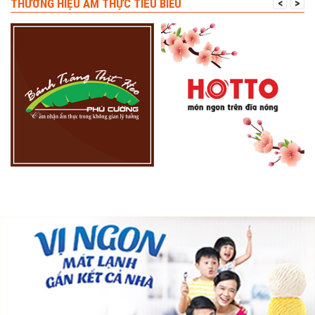
THƯƠNG HIỆU ẨM THỰC TIÊU BIỂU
<
>