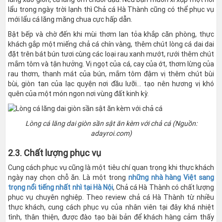
lẩu trong ngày trời lạnh thì Chả cá Hà Thành cũng có thể phục vụ
mới lẩu cá lăng măng chua cực hấp dẫn.
Bật bếp và chờ đến khi mùi thơm lan tỏa khắp căn phòng, thực
khách gắp một miếng chả cá chín vàng, thêm chút lòng cá dai dai
đặt trên bát bún tươi cùng các loại rau xanh mướt, rưới thêm chút
mắm tôm và tận hưởng. Vị ngọt của cá, cay của ớt, thơm lừng của
rau thơm, thanh mát của bún, mắm tôm đậm vị thêm chút bùi
bùi, giòn tan của lạc quyện nơi đầu lưỡi… tạo nên hương vị khó
quên của một món ngon nơi vùng đất kinh kỳ.
Lòng cá lăng dai giòn sần sật ăn kèm với chả cá (Nguồn:
adayroi.com)
2.3. Chất lượng phục vụ
Cung cách phục vụ cũng là một tiêu chí quan trọng khi thực khách
ngày nay chọn chỗ ăn. Là một trong
những nhà hàng Việt sang
trọng nổi tiếng nhất nhì tại Hà Nội
, Chả cá Hà Thành có chất lượng
phục vụ chuyên nghiệp. Theo review chả cá Hà Thành từ nhiều
thực khách, cung cách phục vụ của nhân viên tại đây khá nhiệt
tình, thân thiện, được đào tạo bài bản để khách hàng cảm thấy