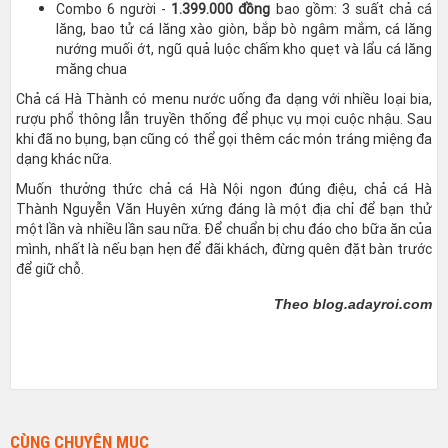
Combo 6 người -
1.399.000 đồng
bao gồm: 3 suất chả cá
lăng, bao tử cá lăng xào giòn, bắp bò ngâm mắm, cá lăng
nướng muối ớt, ngũ quả luộc chấm kho quẹt và lẩu cá lăng
măng chua
Chả cá Hà Thành có menu nước uống đa dạng với nhiều loại bia,
rượu phổ thông lẫn truyền thống để phục vụ mọi cuộc nhậu. Sau
khi đã no bụng, bạn cũng có thể gọi thêm các món tráng miệng đa
dạng khác nữa.
Muốn thưởng thức chả cá Hà Nội ngon đúng điệu, chả cá Hà
Thành Nguyễn Văn Huyên xứng đáng là một địa chỉ để bạn thử
một lần và nhiều lần sau nữa. Để chuẩn bị chu đáo cho bữa ăn của
mình, nhất là nếu bạn hẹn để đãi khách, đừng quên đặt bàn trước
để giữ chỗ.
Theo blog.adayroi.com
CÙNG CHUYÊN MỤC