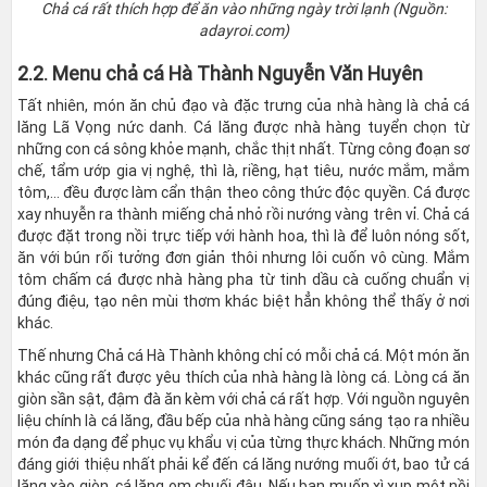
Chả cá rất thích hợp để ăn vào những ngày trời lạnh (Nguồn:
adayroi.com)
2.2. Menu chả cá Hà Thành Nguyễn Văn Huyên
Tất nhiên, món ăn chủ đạo và đặc trưng của nhà hàng là chả cá
lăng Lã Vọng nức danh. Cá lăng được nhà hàng tuyển chọn từ
những con cá sông khỏe mạnh, chắc thịt nhất. Từng công đoạn sơ
chế, tẩm ướp gia vị nghệ, thì là, riềng, hạt tiêu, nước mắm, mắm
tôm,... đều được làm cẩn thận theo công thức độc quyền. Cá được
xay nhuyễn ra thành miếng chả nhỏ rồi nướng vàng trên vỉ. Chả cá
được đặt trong nồi trực tiếp với hành hoa, thì là để luôn nóng sốt,
ăn với bún rối tưởng đơn giản thôi nhưng lôi cuốn vô cùng. Mắm
tôm chấm cá được nhà hàng pha từ tinh dầu cà cuống chuẩn vị
đúng điệu, tạo nên mùi thơm khác biệt hẳn không thể thấy ở nơi
khác.
Thế nhưng Chả cá Hà Thành không chỉ có mỗi chả cá. Một món ăn
khác cũng rất được yêu thích của nhà hàng là lòng cá. Lòng cá ăn
giòn sần sật, đậm đà ăn kèm với chả cá rất hợp. Với nguồn nguyên
liệu chính là cá lăng, đầu bếp của nhà hàng cũng sáng tạo ra nhiều
món đa dạng để phục vụ khẩu vị của từng thực khách. Những món
đáng giới thiệu nhất phải kể đến cá lăng nướng muối ớt, bao tử cá
lăng xào giòn, cá lăng om chuối đậu. Nếu bạn muốn xì xụp một nồi