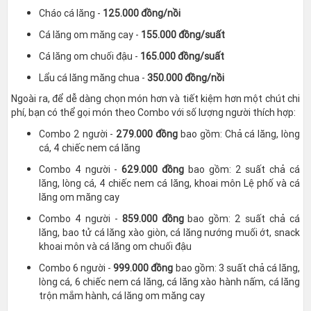
Cháo cá lăng -
125.000 đồng/nồi
Cá lăng om măng cay -
155.000 đồng/suất
Cá lăng om chuối đậu -
165.000 đồng/suất
Lẩu cá lăng măng chua -
350.000 đồng/nồi
Ngoài ra, để dễ dàng chọn món hơn và tiết kiệm hơn một chút chi
phí, bạn có thể gọi món theo Combo với số lượng người thích hợp:
Combo 2 người -
279.000 đồng
bao gồm: Chả cá lăng, lòng
cá, 4 chiếc nem cá lăng
Combo 4 người -
629.000 đồng
bao gồm: 2 suất chả cá
lăng, lòng cá, 4 chiếc nem cá lăng, khoai môn Lệ phố và cá
lăng om măng cay
Combo 4 người -
859.000 đồng
bao gồm: 2 suất chả cá
lăng, bao tử cá lăng xào giòn, cá lăng nướng muối ớt, snack
khoai môn và cá lăng om chuối đậu
Combo 6 người -
999.000 đồng
bao gồm: 3 suất chả cá lăng,
lòng cá, 6 chiếc nem cá lăng, cá lăng xào hành nấm, cá lăng
trộn mắm hành, cá lăng om măng cay