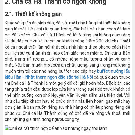
2. Chả cá Hà Thành có ngon không
2.1. Thiết kế không gian
Khác với quán ăn bình dân, đối với một nhà hàng thì thiết kế không
gian là một tiêu chí rất quan trọng, đặc biệt nếu bạn chọn để làm
nơi đãi khách. Chả cá Hà Thành có tới 6 tầng với không gian rộng
rãi đủ để phục vụ số lượng lớn khách hàng (tầm 200 khách). Thiết
kế cả ngoại thất lẫn nội thất của nhà hàng theo phong cách hiện
đại, lịch sự và thân thiện, tạo cảm giác ngon miệng, ấm cúng. Bàn
ghế, trang trí tường,... có những tông màu tương phản và xanh
mát. Nếu bạn muốn một bữa ăn chất lượng, sang trọng mà không
muốn tìm tới các nhà hàng buffet cao cấp hay
buffet nướng lẩu
kiểu Hàn - Nhật thơm ngon đặc sắc tại Hà Nội
đã quá quen thuộc
thì Chả cá Hà Thành là một gợi ý để đổi gió hoàn hảo. Đặc biệt, các
tầng phía trên đều được lắp cửa kính trong suốt để thực khách có
thể nhìn xuống con phố Nguyễn Văn Huyên sầm uất, hiện đại. Với
nhu cầu tiếp khách hay tổ chức sinh nhật, liên hoan, gặp mặt hay
đơn giản là bạn muốn riêng tư, nhà hàng có nhiều phòng riêng để
phục vụ. Chả cá Hà Thành cũng có chỗ để xe rộng và thoải mái
cho những gia đình đông người, công ty.