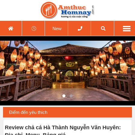
New
Điểm đến yêu thích
Review chả cá Hà Thành Nguyễn Văn Huyên:
Địa chỉ, Menu, Bảng giá