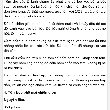
Tôm cho vào tủ lạnh chừng 15 phút cho dễ bóc vỏ, bỏ ra bóc
sạch vỏ ngoài chừa lại đuôi rôm để khi chiên lên cho đẹp, rút chỉ
đen trên lưng, để thật ráo nước, ướp tôm với 1/2 thìa cà phê ra vị
để khoảng 5 phút cho ngấm.
Đổ bột chiên giòn ra bát to, từ từ thêm nước và khuấy đều để tạo
độ sánh vừa cho bát bột. Để bột nghỉ chừng 5 phút cho bột nở
hết, tôm ngấm gia vị.
Cầm phần đuôi tôm nhúng cả con tôm ngập vào bát bột rồi nhẹ
nhàng nhấc lên cho ráo bớt bột. Đặt con tôm đã nhúng bột vào
đĩa cốm.
Phủ đều cốm lên trên mình tôm để cốm bám đều khắp thân tôm.
Dùng tay nắm nhẹ nhàng để cốm bám chắc vào tôm, không bị rời
ra khi chiên.
Đặt chảo dầu ăn lên bếp, dầu nóng cho tôm đã tẩm cốm vào
chiên vàng rồi vớt ra đĩa. Tôm chiên cốm rất thơm ngon mà hấp
dẫn, khi ăn các bạn chấm kèm với tương cà chua hoặc tương ớt.
4. Tôm bọc phô mai chiên giòn
Nguyên liệu:
350gr tôm