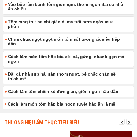
Vào bếp làm bánh tôm giòn rụm, thơm ngon đãi cả nhà
ăn chiều
Tôm rang thịt ba chỉ giản dị mà trôi cơm ngày mưa
phùn
Chua chua ngọt ngọt món tôm sốt tương cà siêu hấp
dẫn
Cách làm món tôm hấp bia với sả, gừng, nhanh gọn mà
ngon
Đãi cả nhà súp hải sản thơm ngọt, bé chắc chắn sẽ
thích mê
Cách làm tôm chiên xù đơn giản, giòn ngon hấp dẫn
Cách làm món tôm hấp bia ngon tuyệt hảo ăn là mê
THƯƠNG HIỆU ẨM THỰC TIÊU BIỂU
<
>