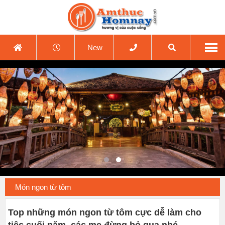
New
Món ngon từ tôm
Top những món ngon từ tôm cực dễ làm cho
tiệc cuối năm, các mẹ đừng bỏ qua nhé