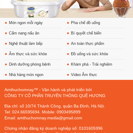
Món ngon mỗi ngày
Pha chế đồ uống
Cẩm nang nấu ăn
Bí quyết chế biến
Nghệ thuật làm bếp
An toàn thực phẩm
Ẩm thực và sức khỏe
Đồ uống và sức khỏe
Dinh dưỡng phòng bệnh
Khám phá - Trải nghiệm
Nhà hàng món ngon
Video Ẩm thực
Amthuchomnay™ - Vận hành và phát triển bởi
CÔNG TY CỔ PHẦN TRUYỀN THÔNG QUÊ HƯƠNG
Địa chỉ: số 10/74 Thành Công, quận Ba Đình, Hà Nội.
Tel: 024.66595694. Mobile: 0903495899
Email: amthuchomnay.media@gmail.com
Chứng nhận đăng ký doanh nghiệp số: 0101605996