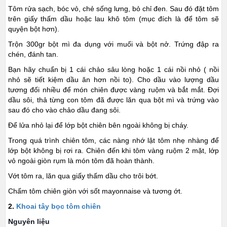
Tôm rửa sạch, bóc vỏ, chẻ sống lưng, bỏ chỉ đen. Sau đó đặt tôm
trên giấy thấm dầu hoặc lau khô tôm (mục đích là để tôm sẽ
quyện bột hơn).
Trộn 300gr bột mì đa dụng với muối và bột nở. Trứng đập ra
chén, đánh tan.
Bạn hãy chuẩn bị 1 cái chảo sâu lòng hoặc 1 cái nồi nhỏ ( nồi
nhỏ sẽ tiết kiệm dầu ăn hơn nồi to). Cho dầu vào lượng dầu
tương đối nhiều để món chiên được vàng ruộm và bắt mắt. Đợi
dầu sôi, thả từng con tôm đã được lăn qua bột mì và trứng vào
sau đó cho vào chảo dầu đang sôi.
Để lửa nhỏ lại để lớp bột chiên bên ngoài không bị cháy.
Trong quá trình chiên tôm, các nàng nhớ lật tôm nhẹ nhàng để
lớp bột không bị rơi ra. Chiên đến khi tôm vàng ruộm 2 mặt, lớp
vỏ ngoài giòn rụm là món tôm đã hoàn thành.
Vớt tôm ra, lăn qua giấy thấm dầu cho trôi bớt.
Chấm tôm chiên giòn với sốt mayonnaise và tương ớt.
2.
Khoai tây bọc tôm chiên
Nguyên liệu